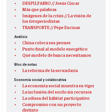
DESPILFARRO // Jesús Ciscar
Más que palabras
Imágenes de la crisis // La visión de
los fotoperiodistas
TRANSPORTE // Pepe Encinas
Análisis
China coloca sus peones
Punto final al modelo energético
Qué modelo de banca necesitamos
Bloc de notas
La reforma de la secundaria
Economía social y colaborativa
La economía social muestra su vigor
La inclusión del sordo sin recursos
La odisea del hábitat participativo
Compromiso con un proyecto
distinto