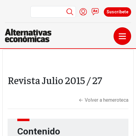
Menú de cuenta de us
Iniciar sesión
Contacto
Suscríbete
Pasar al contenido principal
Revista
Julio 2015
/ 27
←
Volver a hemeroteca
Contenido