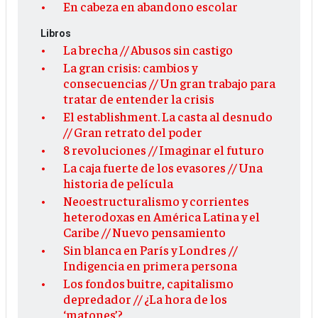
En cabeza en abandono escolar
Libros
La brecha // Abusos sin castigo
La gran crisis: cambios y
consecuencias // Un gran trabajo para
tratar de entender la crisis
El establishment. La casta al desnudo
// Gran retrato del poder
8 revoluciones // Imaginar el futuro
La caja fuerte de los evasores // Una
historia de película
Neoestructuralismo y corrientes
heterodoxas en América Latina y el
Caribe // Nuevo pensamiento
Sin blanca en París y Londres //
Indigencia en primera persona
Los fondos buitre, capitalismo
depredador // ¿La hora de los
‘matones’?