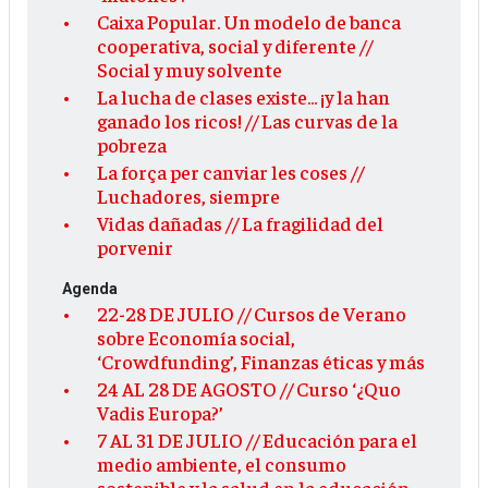
Caixa Popular. Un modelo de banca
cooperativa, social y diferente //
Social y muy solvente
La lucha de clases existe... ¡y la han
ganado los ricos! // Las curvas de la
pobreza
La força per canviar les coses //
Luchadores, siempre
Vidas dañadas // La fragilidad del
porvenir
Agenda
22-28 DE JULIO // Cursos de Verano
sobre Economía social,
‘Crowdfunding’, Finanzas éticas y más
24 AL 28 DE AGOSTO // Curso ‘¿Quo
Vadis Europa?’
7 AL 31 DE JULIO // Educación para el
medio ambiente, el consumo
sostenible y la salud en la educación