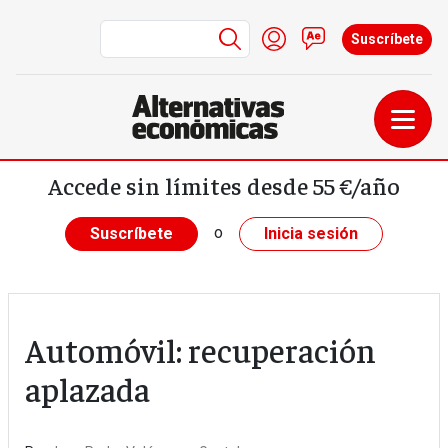
Menú de cuenta de us
Iniciar sesión
Contacto
Suscríbete
Pasar al contenido principal
Accede sin límites desde 55 €/año
o
Suscríbete
Inicia sesión
Automóvil: recuperación
aplazada