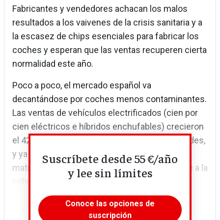
Fabricantes y vendedores achacan los malos
resultados a los vaivenes de la crisis sanitaria y a
la escasez de chips esenciales para fabricar los
coches y esperan que las ventas recuperen cierta
normalidad este año.
Poco a poco, el mercado español va
decantándose por coches menos contaminantes.
Las ventas de vehículos electrificados (cien por
cien eléctricos e híbridos enchufables) crecieron
el 42,1% el año pasado, hasta las 82.999 unidades,
y ya suponen el 10% de las nuevas
Suscríbete desde 55 €/año
matriculaciones. Pese al avance, España sigue a la
y lee sin límites
cola en el proceso de...
Conoce las opciones de
suscripción