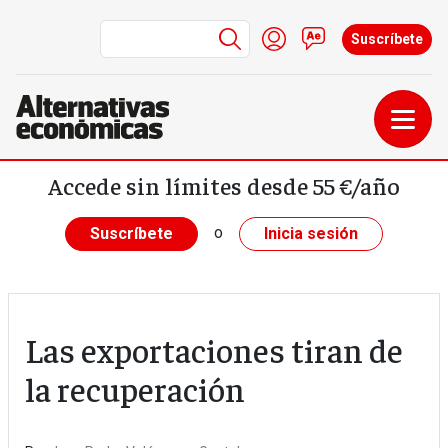
Menú de cuenta de us
Iniciar sesión
Contacto
Suscríbete
Pasar al contenido principal
Accede sin límites desde 55 €/año
o
Suscríbete
Inicia sesión
Las exportaciones tiran de
la recuperación