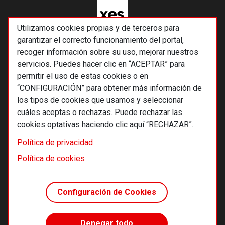
Utilizamos cookies propias y de terceros para
garantizar el correcto funcionamiento del portal,
recoger información sobre su uso, mejorar nuestros
servicios. Puedes hacer clic en “ACEPTAR” para
permitir el uso de estas cookies o en
“CONFIGURACIÓN” para obtener más información de
los tipos de cookies que usamos y seleccionar
cuáles aceptas o rechazas. Puede rechazar las
cookies optativas haciendo clic aquí “RECHAZAR”.
© 2026 Alternativas económicas SCCL
Política de privacidad
Footer
Términos y condiciones de uso
Política de cookies
Política de privacidad
Política de cookies
Configuración de Cookies
Principios editoriales
Transparencia cooperativa
Denegar todo