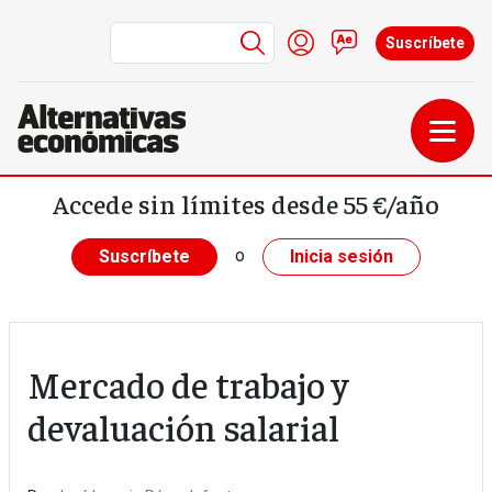
Menú de cuenta de us
Iniciar sesión
Contacto
Suscríbete
Pasar al contenido principal
Accede sin límites desde 55 €/año
o
Suscríbete
Inicia sesión
Mercado de trabajo y
devaluación salarial