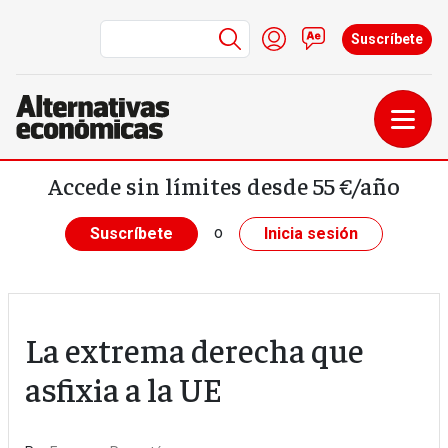
Menú de cuenta de us
Iniciar sesión
Contacto
Suscríbete
Pasar al contenido principal
Accede sin límites desde 55 €/año
o
Suscríbete
Inicia sesión
La extrema derecha que
asfixia a la UE