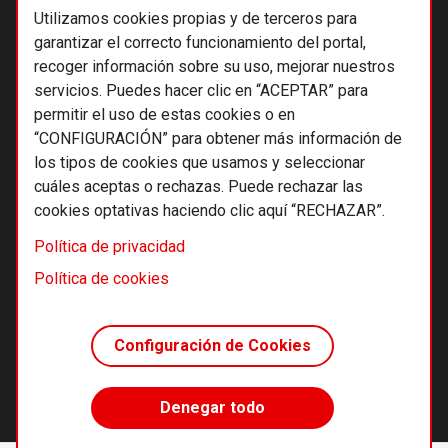
Utilizamos cookies propias y de terceros para
garantizar el correcto funcionamiento del portal,
recoger información sobre su uso, mejorar nuestros
servicios. Puedes hacer clic en “ACEPTAR” para
permitir el uso de estas cookies o en
“CONFIGURACIÓN” para obtener más información de
los tipos de cookies que usamos y seleccionar
cuáles aceptas o rechazas. Puede rechazar las
cookies optativas haciendo clic aquí “RECHAZAR”.
© 2026 Alternativas económicas SCCL
Política de privacidad
Footer
Términos y condiciones de uso
Política de cookies
Política de privacidad
Política de cookies
Configuración de Cookies
Principios editoriales
Transparencia cooperativa
Denegar todo