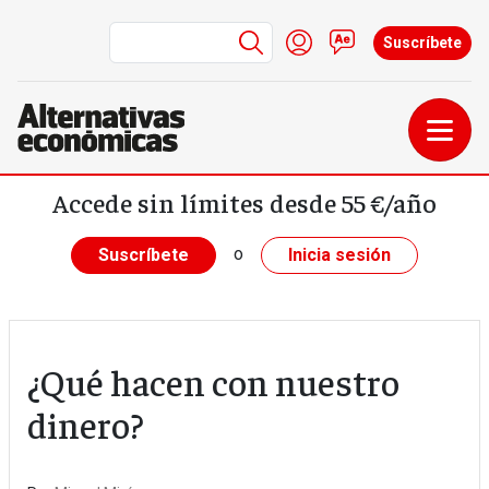
Menú de cuenta de us
Iniciar sesión
Contacto
Suscríbete
Pasar al contenido principal
Accede sin límites desde 55 €/año
o
Suscríbete
Inicia sesión
¿Qué hacen con nuestro
dinero?