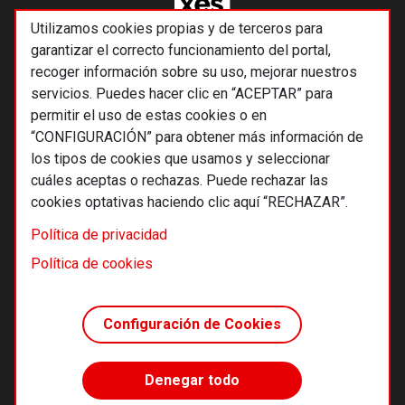
Utilizamos cookies propias y de terceros para
garantizar el correcto funcionamiento del portal,
recoger información sobre su uso, mejorar nuestros
servicios. Puedes hacer clic en “ACEPTAR” para
permitir el uso de estas cookies o en
“CONFIGURACIÓN” para obtener más información de
los tipos de cookies que usamos y seleccionar
cuáles aceptas o rechazas. Puede rechazar las
cookies optativas haciendo clic aquí “RECHAZAR”.
© 2026 Alternativas económicas SCCL
Política de privacidad
Footer
Términos y condiciones de uso
Política de cookies
Política de privacidad
Política de cookies
Configuración de Cookies
Principios editoriales
Transparencia cooperativa
Denegar todo