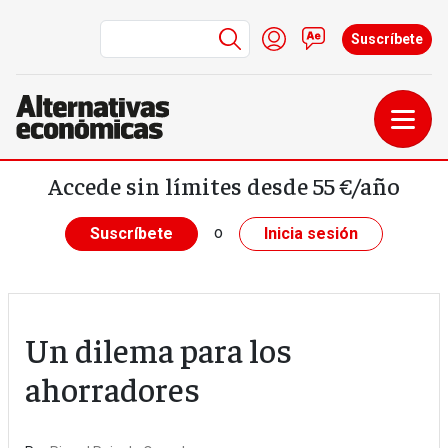
Menú de cuenta de us
Iniciar sesión
Contacto
Suscríbete
Pasar al contenido principal
Accede sin límites desde 55 €/año
o
Suscríbete
Inicia sesión
Un dilema para los
ahorradores