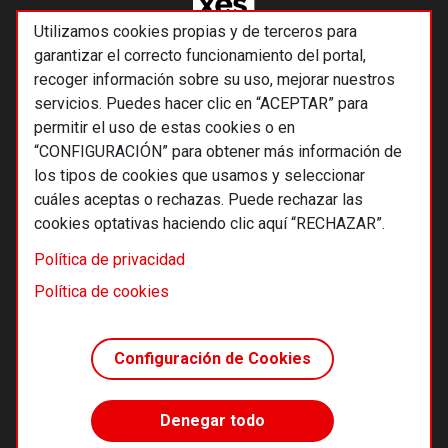
Utilizamos cookies propias y de terceros para
garantizar el correcto funcionamiento del portal,
recoger información sobre su uso, mejorar nuestros
servicios. Puedes hacer clic en “ACEPTAR” para
permitir el uso de estas cookies o en
“CONFIGURACIÓN” para obtener más información de
los tipos de cookies que usamos y seleccionar
cuáles aceptas o rechazas. Puede rechazar las
cookies optativas haciendo clic aquí “RECHAZAR”.
© 2026 Alternativas económicas SCCL
Política de privacidad
Footer
Términos y condiciones de uso
Política de cookies
Política de privacidad
Política de cookies
Configuración de Cookies
Principios editoriales
Transparencia cooperativa
Denegar todo