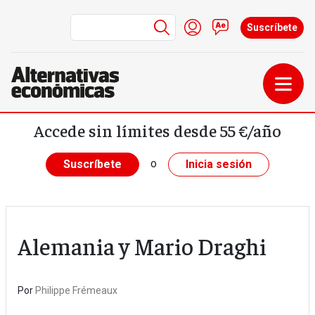
Menú de cuenta de us
Iniciar sesión
Contacto
Suscríbete
Pasar al contenido principal
Accede sin límites desde 55 €/año
o
Suscríbete
Inicia sesión
Alemania y Mario Draghi
Por
Philippe Frémeaux