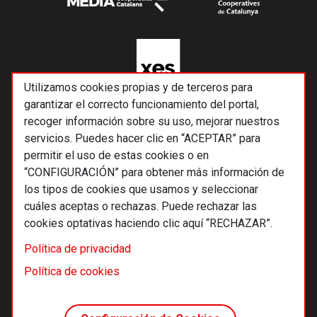
Utilizamos cookies propias y de terceros para
garantizar el correcto funcionamiento del portal,
recoger información sobre su uso, mejorar nuestros
servicios. Puedes hacer clic en “ACEPTAR” para
permitir el uso de estas cookies o en
“CONFIGURACIÓN” para obtener más información de
los tipos de cookies que usamos y seleccionar
cuáles aceptas o rechazas. Puede rechazar las
cookies optativas haciendo clic aquí “RECHAZAR”.
© 2026 Alternativas económicas SCCL
Política de privacidad
Footer
Términos y condiciones de uso
Política de cookies
Política de privacidad
Política de cookies