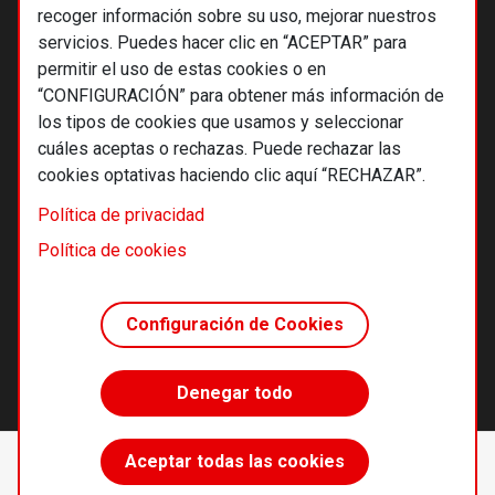
recoger información sobre su uso, mejorar nuestros
servicios. Puedes hacer clic en “ACEPTAR” para
permitir el uso de estas cookies o en
“CONFIGURACIÓN” para obtener más información de
los tipos de cookies que usamos y seleccionar
cuáles aceptas o rechazas. Puede rechazar las
cookies optativas haciendo clic aquí “RECHAZAR”.
© 2026 Alternativas económicas SCCL
Política de privacidad
Footer
Términos y condiciones de uso
Política de cookies
Política de privacidad
Política de cookies
Configuración de Cookies
Principios editoriales
Transparencia cooperativa
Denegar todo
Accede sin límites
Aceptar todas las cookies
Suscríbete
desde 55 €/año