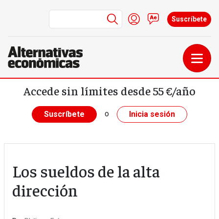
Menú de cuenta de us
Iniciar sesión
Contacto
Suscríbete
Pasar al contenido principal
Accede sin límites desde 55 €/año
o
Suscríbete
Inicia sesión
Los sueldos de la alta
dirección