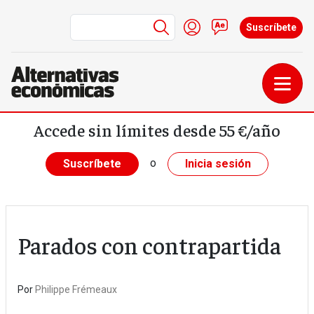
Menú de cuenta de us
Iniciar sesión
Contacto
Suscríbete
Pasar al contenido principal
Accede sin límites desde 55 €/año
o
Suscríbete
Inicia sesión
Parados con contrapartida
Por
Philippe Frémeaux