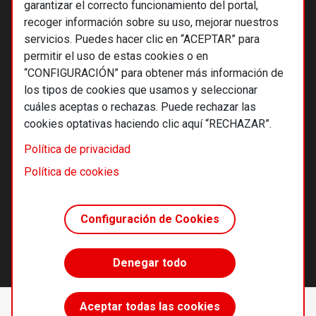
garantizar el correcto funcionamiento del portal,
recoger información sobre su uso, mejorar nuestros
servicios. Puedes hacer clic en “ACEPTAR” para
permitir el uso de estas cookies o en
“CONFIGURACIÓN” para obtener más información de
los tipos de cookies que usamos y seleccionar
cuáles aceptas o rechazas. Puede rechazar las
cookies optativas haciendo clic aquí “RECHAZAR”.
© 2026 Alternativas económicas SCCL
Política de privacidad
Footer
Términos y condiciones de uso
Política de cookies
Política de privacidad
Política de cookies
Configuración de Cookies
Principios editoriales
Transparencia cooperativa
Denegar todo
Accede sin límites
Aceptar todas las cookies
Suscríbete