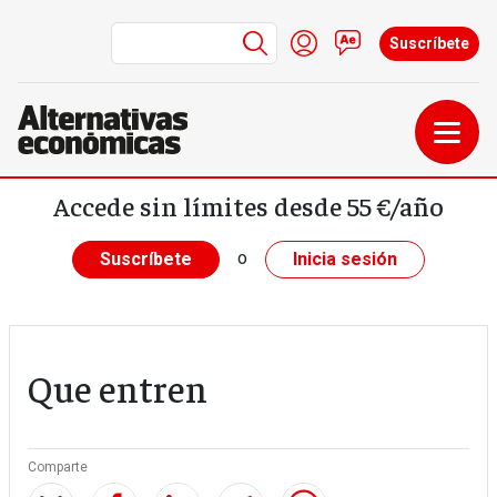
Menú de cuenta de us
Iniciar sesión
Contacto
Suscríbete
Pasar al contenido principal
Accede sin límites desde 55 €/año
o
Suscríbete
Inicia sesión
Que entren
Comparte