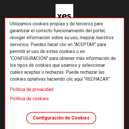
Utilizamos cookies propias y de terceros para
garantizar el correcto funcionamiento del portal,
recoger información sobre su uso, mejorar nuestros
servicios. Puedes hacer clic en “ACEPTAR” para
permitir el uso de estas cookies o en
“CONFIGURACIÓN” para obtener más información de
los tipos de cookies que usamos y seleccionar
cuáles aceptas o rechazas. Puede rechazar las
cookies optativas haciendo clic aquí “RECHAZAR”.
© 2026 Alternativas económicas SCCL
Política de privacidad
Footer
Términos y condiciones de uso
Política de cookies
Política de privacidad
Política de cookies
Configuración de Cookies
Principios editoriales