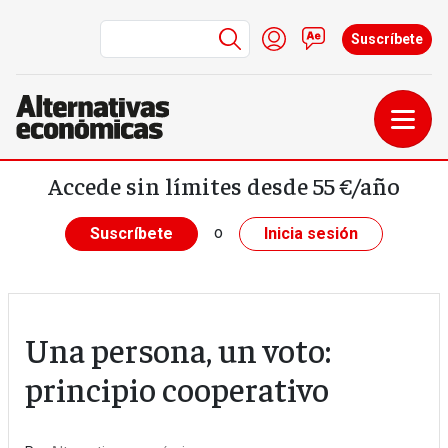
Menú de cuenta de us
Iniciar sesión
Contacto
Suscríbete
Pasar al contenido principal
Accede sin límites desde 55 €/año
o
Suscríbete
Inicia sesión
Una persona, un voto:
principio cooperativo