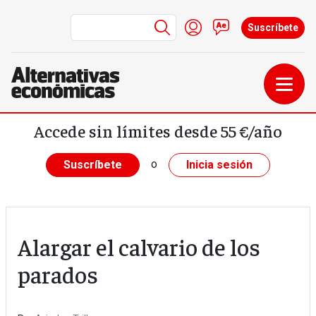
Menú de cuenta de us
Iniciar sesión
Contacto
Suscríbete
Pasar al contenido principal
Accede sin límites desde 55 €/año
o
Suscríbete
Inicia sesión
Alargar el calvario de los
parados