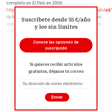
completo en
El País
en 2006:
https://elpais.com/sociedad/2006/10/01/actualida
da hoy por hoy vergüenza ajena. Parece mentira
Suscríbete desde 55 €/año
que hubiera tenido que pronunciar ese discurso
y lee sin límites
ante unos hombres que, en...
Conoce las opciones de
suscripción
Si quieres recibir artículos
gratuitos, déjanos tu correo