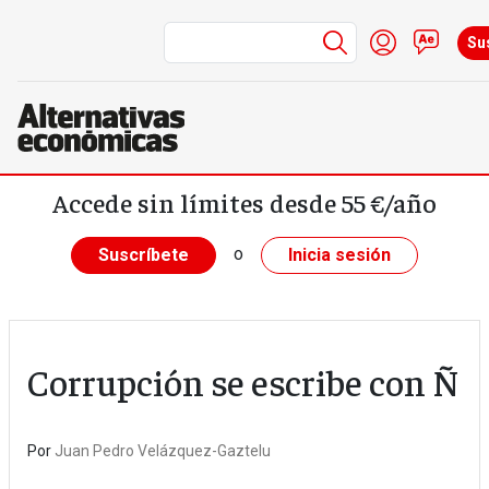
Menú de cuen
Iniciar ses
Cont
Su
Pasar al contenido principal
Accede sin límites desde 55 €/año
o
Suscríbete
Inicia sesión
Corrupción se escribe con Ñ
Por
Juan Pedro Velázquez-Gaztelu