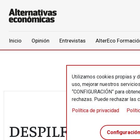
Main navigation
Inicio
Opinión
Entrevistas
AlterEco Formació
Pasar al contenido principal
Utilizamos cookies propias y de
uso, mejorar nuestros servicio
“CONFIGURACIÓN” para obtener 
rechazas. Puede rechazar las 
Política de privacidad
Políti
DESPILFARRO // Je
Configuració