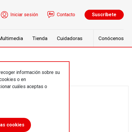
ú de cuenta de usuario
Iniciar sesión
Contacto
Suscríbete
Multimedia
Tienda
Cuidadoras
Conócenos
 recoger información sobre su
 cookies o en
ionar cuáles aceptas o
las cookies