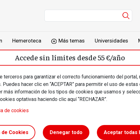
Men
n
Hemeroteca
Más temas
Universidades
Accede sin límites desde 55 €/año
o
Suscríbete
Inicia sesión
 terceros para garantizar el correcto funcionamiento del portal,
s. Puedes hacer clic en “ACEPTAR” para permitir el uso de estas
más información de los tipos de cookies que usamos y selecc
cookies optativas haciendo clic aquí “RECHAZAR”.
ca de cookies
sús
n de Cookies
Denegar todo
Aceptar todas 