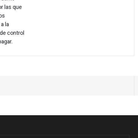
r las que
os
a la
 de control
pagar.