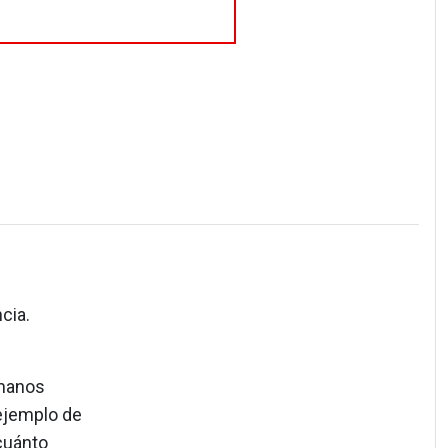
cia.
ómanos
 ejemplo de
cuánto