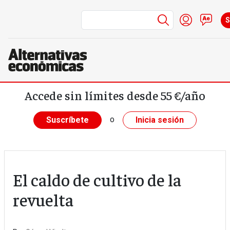
Menú de cue
Iniciar s
Con
S
Pasar al contenido principal
Accede sin límites desde 55 €/año
o
Suscríbete
Inicia sesión
El caldo de cultivo de la
revuelta