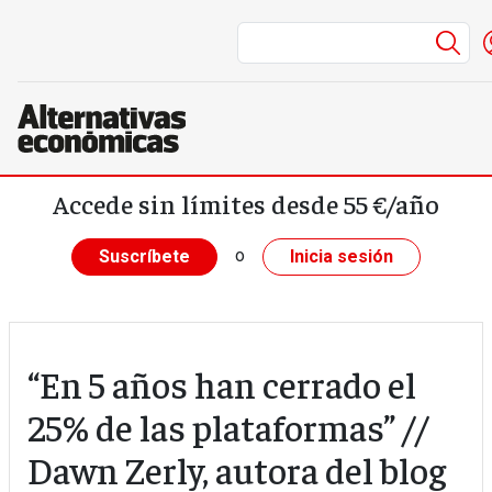
Me
Pasar al contenido principal
Accede sin límites desde 55 €/año
o
Suscríbete
Inicia sesión
“En 5 años han cerrado el
25% de las plataformas” //
Dawn Zerly, autora del blog