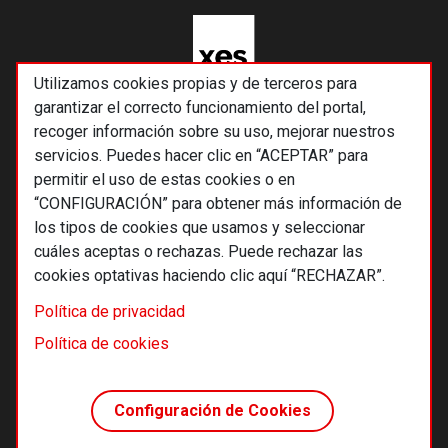
Utilizamos cookies propias y de terceros para
garantizar el correcto funcionamiento del portal,
recoger información sobre su uso, mejorar nuestros
servicios. Puedes hacer clic en “ACEPTAR” para
permitir el uso de estas cookies o en
“CONFIGURACIÓN” para obtener más información de
los tipos de cookies que usamos y seleccionar
cuáles aceptas o rechazas. Puede rechazar las
cookies optativas haciendo clic aquí “RECHAZAR”.
© 2026 Alternativas económicas SCCL
Política de privacidad
Footer
Términos y condiciones de uso
Política de cookies
Política de privacidad
Política de cookies
Configuración de Cookies
Principios editoriales