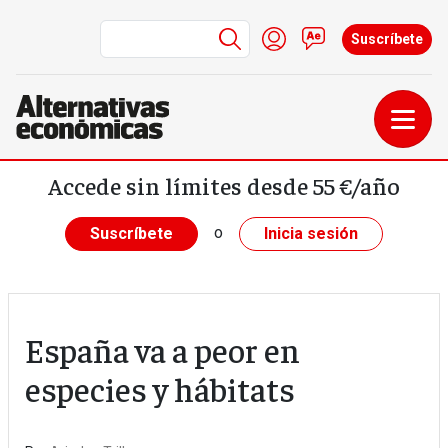
Menú de cuenta de us
Iniciar sesión
Contacto
Suscríbete
Pasar al contenido principal
Accede sin límites desde 55 €/año
o
Suscríbete
Inicia sesión
España va a peor en
especies y hábitats