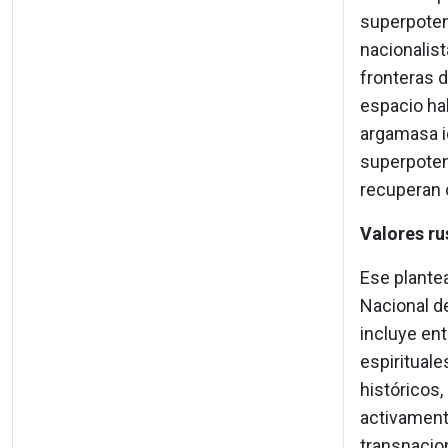
superpotenc
nacionalist
fronteras d
espacio hab
argamasa id
superpotenc
recuperan 
Valores ru
Ese plante
Nacional d
incluye ent
espirituale
históricos,
activament
transnacion