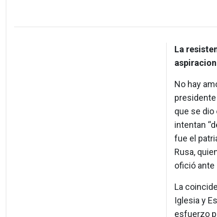
La resiste
aspiracion
No hay amor
presidente 
que se dio 
intentan “d
fue el patr
Rusa, quien
ofició ante
La coincide
Iglesia y 
esfuerzo p