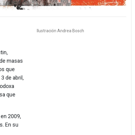
Ilustración
Andrea Bosch
tin,
o de masas
sos que
 de abril,
rtodoxa
isa que
 en 2009,
s. En su