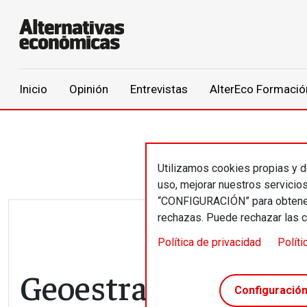
Main navigation
Inicio
Opinión
Entrevistas
AlterEco Formació
Pasar al contenido principal
Utilizamos cookies propias y de
uso, mejorar nuestros servicio
“CONFIGURACIÓN” para obtener 
rechazas. Puede rechazar las 
Política de privacidad
Políti
Geoestrategia // Im
Configuració