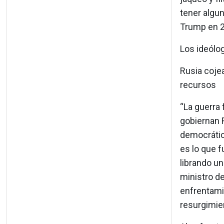
tener algu
Trump en 20
Los ideólog
Rusia cojea
recursos
“La guerra
gobiernan 
democrátic
es lo que f
librando un
ministro d
enfrentamie
resurgimie