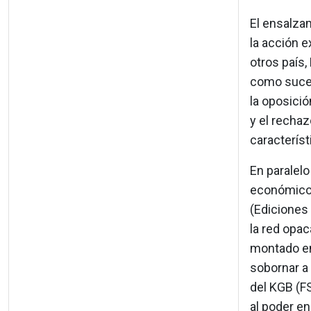
El ensalzam
la acción e
otros país,
como sucede
la oposici
y el rechaz
característi
En paralelo
económico.
(Ediciones 
la red opa
montado en 
sobornar a
del KGB (FS
al poder en