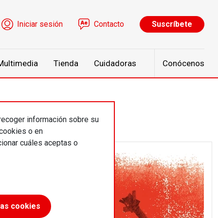
ú de cuenta de usuario
Iniciar sesión
Contacto
Suscríbete
Multimedia
Tienda
Cuidadoras
Conócenos
 recoger información sobre su
 cookies o en
ionar cuáles aceptas o
las cookies