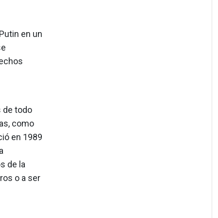
Putin en un
se
rechos
 de todo
das, como
ció en 1989
a
s de la
ros o a ser