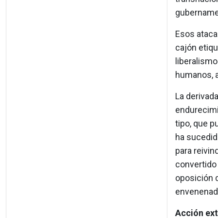
gubernament
Esos atacan
cajón etiqu
liberalismo
humanos, a 
La derivada
endurecimi
tipo, que 
ha sucedid
para reivin
convertido 
oposición d
envenenado
Acción ext