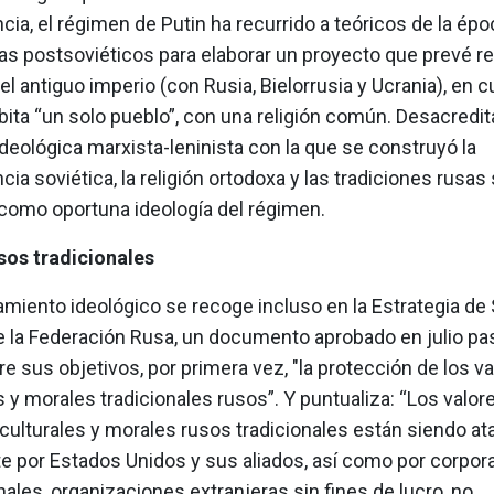
ia, el régimen de Putin ha recurrido a teóricos de la époc
as postsoviéticos para elaborar un proyecto que prevé re
el antiguo imperio (con Rusia, Bielorrusia y Ucrania), en 
ita “un solo pueblo”, con una religión común. Desacredit
eológica marxista-leninista con la que se construyó la
ia soviética, la religión ortodoxa y las tradiciones rusas
como oportuna ideología del régimen.
sos tradicionales
amiento ideológico se recoge incluso en la Estrategia de
e la Federación Rusa, un documento aprobado en julio p
re sus objetivos, por primera vez, "la protección de los v
s y morales tradicionales rusos”. Y puntualiza: “Los valor
 culturales y morales rusos tradicionales están siendo a
e por Estados Unidos y sus aliados, así como por corpor
ales, organizaciones extranjeras sin fines de lucro, no