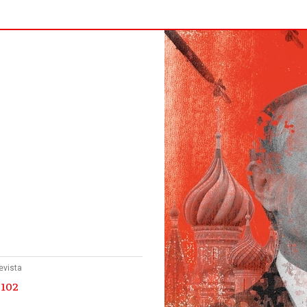
evista
 102