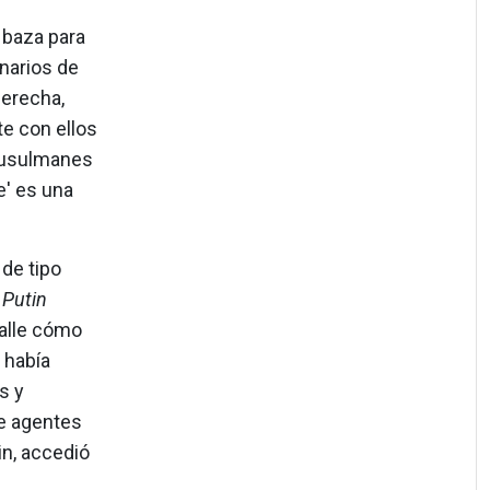
 baza para
onarios de
derecha,
te con ellos
 musulmanes
e' es una
 de tipo
 Putin
talle cómo
 había
s y
e agentes
in, accedió