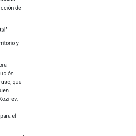
ección de
al"
ritorio y
ora
lución
ruso, que
guen
Kozirev,
para el