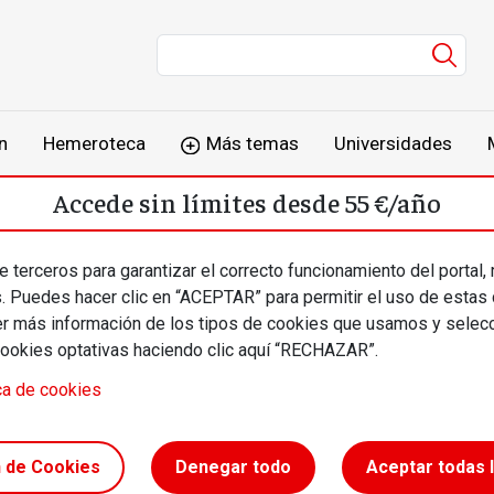
Men
n
Hemeroteca
Más temas
Universidades
Accede sin límites desde 55 €/año
o
Suscríbete
Inicia sesión
 terceros para garantizar el correcto funcionamiento del portal,
s. Puedes hacer clic en “ACEPTAR” para permitir el uso de estas
más información de los tipos de cookies que usamos y selecc
cookies optativas haciendo clic aquí “RECHAZAR”.
ca de cookies
perio
n de Cookies
Denegar todo
Aceptar todas 