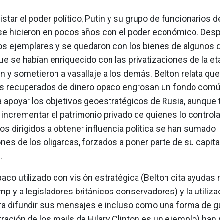
star el poder político, Putin y su grupo de funcionarios de
se hicieron en pocos años con el poder económico. Desp
os ejemplares y se quedaron con los bienes de algunos d
ue se habían enriquecido con las privatizaciones de la et
in y sometieron a vasallaje a los demás. Belton relata que
jos recuperados de dinero opaco engrosan un fondo com
a apoyar los objetivos geoestratégicos de Rusia, aunque
 incrementar el patrimonio privado de quienes lo control
os dirigidos a obtener influencia política se han sumado
nes de los oligarcas, forzados a poner parte de su capital
.
paco utilizado con visión estratégica (Belton cita ayudas 
p y a legisladores británicos conservadores) y la utiliza
ra difundir sus mensajes e incluso como una forma de gue
ltración de los mails de Hilary Clinton es un ejemplo) han