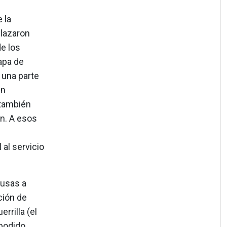
 la
lazaron
e los
apa de
 una parte
ún
 también
an. A esos
 al servicio
rusas a
ción de
rrilla (el
 podido