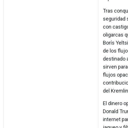
Tras conqui
seguridad 
con castig
oligarcas q
Borís Yelts
de los flu
destinado 
sirven para
flujos opac
contribucio
del Kremlin
El dinero o
Donald Trum
internet pa
jaqueo y fi