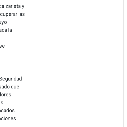
a zarista y
cuperar las
cuyo
ada la
 se
 Seguridad
asado que
alores
es
tacados
aciones