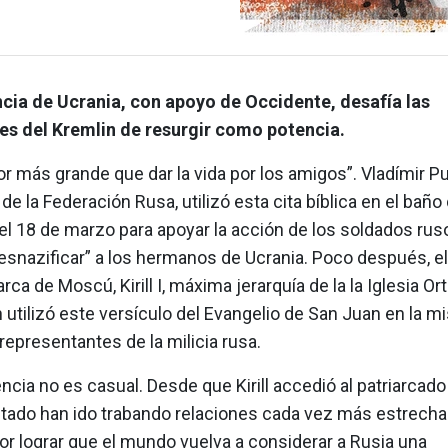
ncia de Ucrania, con apoyo de Occidente, desafía las
es del Kremlin de resurgir como potencia.
 más grande que dar la vida por los amigos”. Vladímir Pu
de la Federación Rusa, utilizó esta cita bíblica en el bañ
el 18 de marzo para apoyar la acción de los soldados ru
esnazificar” a los hermanos de Ucrania. Poco después, el 3
iarca de Moscú, Kirill I, máxima jerarquía de la la Iglesia O
 utilizó este versículo del Evangelio de San Juan en la m
 representantes de la milicia rusa.
ncia no es casual. Desde que Kirill accedió al patriarcado
Estado han ido trabando relaciones cada vez más estrecha
or lograr que el mundo vuelva a considerar a Rusia una