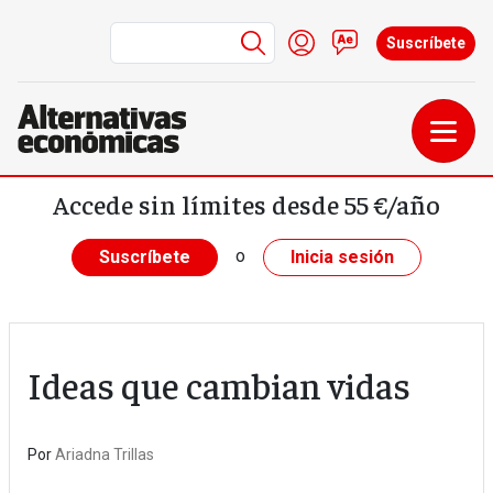
Menú de cuenta de us
Iniciar sesión
Contacto
Suscríbete
Pasar al contenido principal
Accede sin límites desde 55 €/año
o
Suscríbete
Inicia sesión
Ideas que cambian vidas
Por
Ariadna Trillas