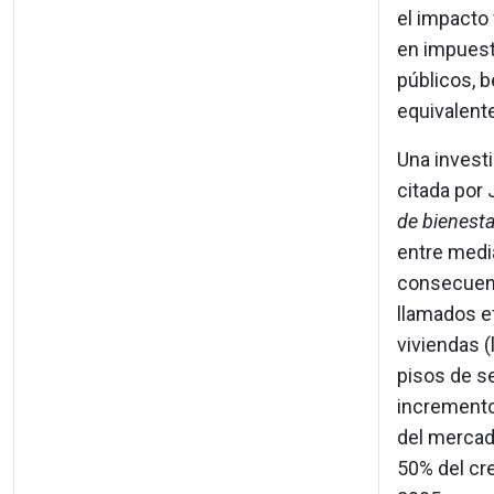
el impacto 
en impuest
públicos, b
equivalente
Una investi
citada por
de bienesta
entre medi
consecuenci
llamados e
viviendas 
pisos de s
incremento 
del mercado
50% del cr