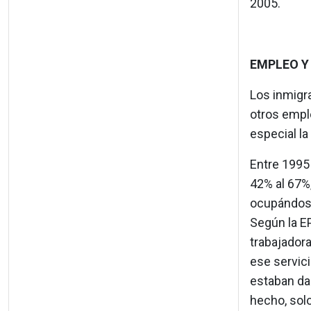
2005.
EMPLEO Y
Los inmigra
otros empl
especial la
Entre 1995
42% al 67%
ocupándose
Según la E
trabajador
ese servic
estaban dad
hecho, solo