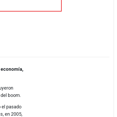
a economía,
buyeron
 del boom.
o el pasado
s, en 2005,