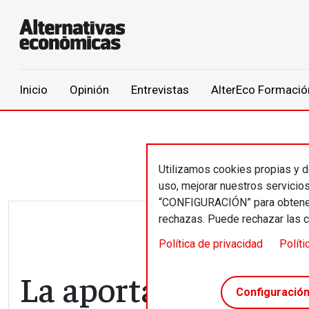
Main navigation
Inicio
Opinión
Entrevistas
AlterEco Formació
Pasar al contenido principal
Utilizamos cookies propias y de
uso, mejorar nuestros servicio
“CONFIGURACIÓN” para obtener 
rechazas. Puede rechazar las 
Política de privacidad
Políti
La aportación econ
Configuració