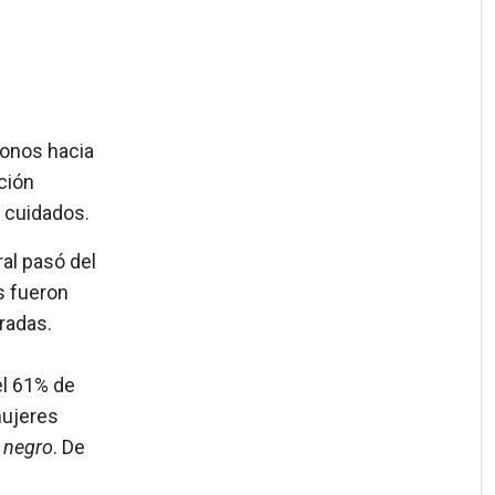
tonos hacia
ción
e cuidados.
al pasó del
s fueron
radas.
el 61% de
mujeres
negro
. De