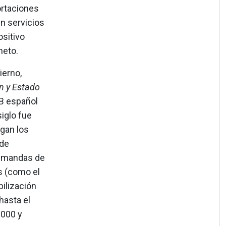
ortaciones
n servicios
ositivo
neto.
ierno,
n y Estado
IB español
iglo fue
egan los
 de
demandas de
s (como el
bilización
hasta el
2000 y