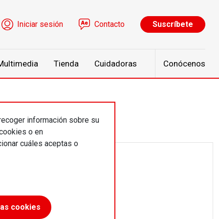
ú de cuenta de usuario
Iniciar sesión
Contacto
Suscríbete
Multimedia
Tienda
Cuidadoras
Conócenos
 recoger información sobre su
 cookies o en
ionar cuáles aceptas o
las cookies