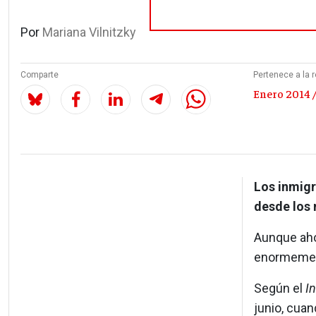
Por
Mariana Vilnitzky
Comparte
Pertenece a la r
Enero 2014 /
Los inmigr
desde los 
Aunque aho
enormement
Según el
I
junio, cuan