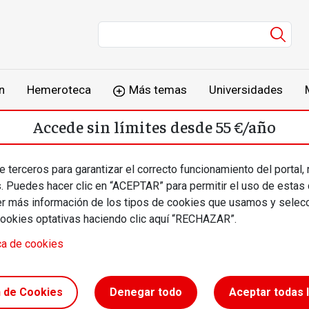
Men
n
Hemeroteca
Más temas
Universidades
Accede sin límites desde 55 €/año
o
Suscríbete
Inicia sesión
 terceros para garantizar el correcto funcionamiento del portal,
s. Puedes hacer clic en “ACEPTAR” para permitir el uso de estas
más información de los tipos de cookies que usamos y selecc
cookies optativas haciendo clic aquí “RECHAZAR”.
ca de cookies
ómica
n de Cookies
Denegar todo
Aceptar todas 