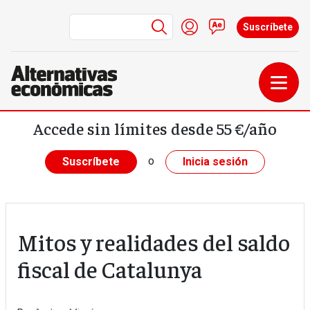
Menú de cuenta de us
Iniciar sesión
Contacto
Suscríbete
Pasar al contenido principal
Accede sin límites desde 55 €/año
o
Suscríbete
Inicia sesión
Mitos y realidades del saldo
fiscal de Catalunya