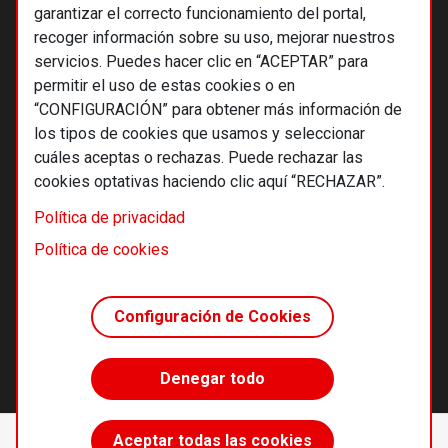
garantizar el correcto funcionamiento del portal,
recoger información sobre su uso, mejorar nuestros
servicios. Puedes hacer clic en “ACEPTAR” para
permitir el uso de estas cookies o en
“CONFIGURACIÓN” para obtener más información de
los tipos de cookies que usamos y seleccionar
cuáles aceptas o rechazas. Puede rechazar las
cookies optativas haciendo clic aquí “RECHAZAR”.
© 2026 Alternativas económicas SCCL
Política de privacidad
Footer
Términos y condiciones de uso
Política de cookies
Política de privacidad
Política de cookies
Configuración de Cookies
Principios editoriales
Transparencia cooperativa
Denegar todo
Accede sin límites
Aceptar todas las cookies