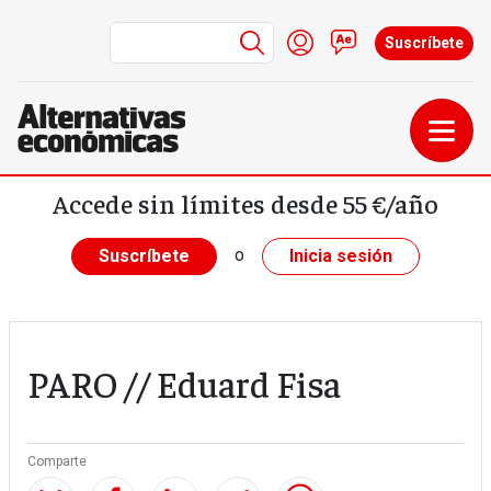
Menú de cuenta de us
Iniciar sesión
Contacto
Suscríbete
Pasar al contenido principal
Accede sin límites desde 55 €/año
o
Suscríbete
Inicia sesión
PARO // Eduard Fisa
Comparte