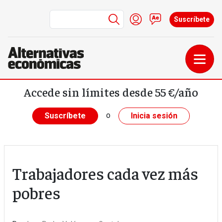
Menú de cuenta de us
Iniciar sesión
Contacto
Suscríbete
Pasar al contenido principal
Accede sin límites desde 55 €/año
o
Suscríbete
Inicia sesión
Trabajadores cada vez más
pobres