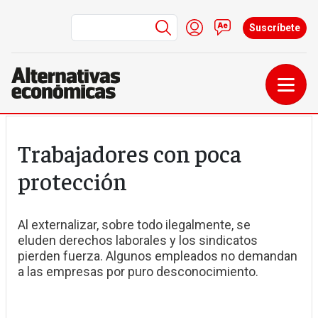
Menú de cuenta de us
Iniciar sesión
Contacto
Suscríbete
Pasar al contenido principal
Trabajadores con poca
protección
Al externalizar, sobre todo ilegalmente, se
eluden derechos laborales y los sindicatos
pierden fuerza. Algunos empleados no demandan
a las empresas por puro desconocimiento.