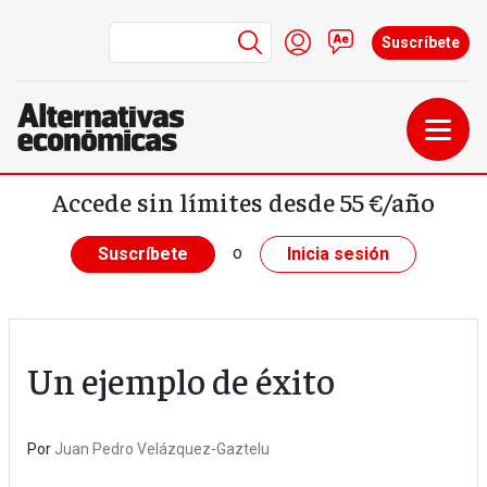
Menú de cuenta de us
Iniciar sesión
Contacto
Suscríbete
Pasar al contenido principal
Accede sin límites desde 55 €/año
o
Suscríbete
Inicia sesión
Un ejemplo de éxito
Por
Juan Pedro Velázquez-Gaztelu