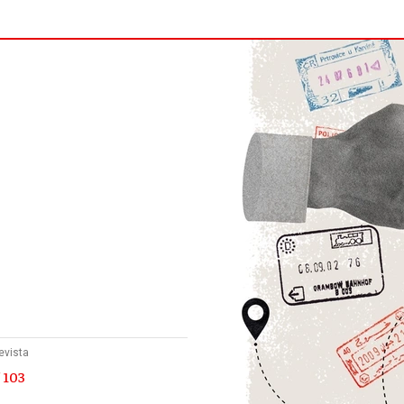
evista
 103