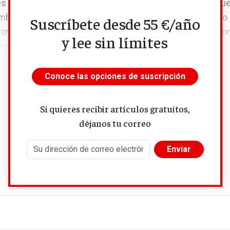
es (países, empresas, colectividades locales, etc.) y a qué
ambién en este caso ha comenzado el retroceso. Pero no 
Suscríbete desde 55 €/año
ovocar una desglobalización total o de suprimir el predo
y lee sin límites
 sistema monetario internacional. La globalización...
Conoce las opciones de suscripción
Si quieres recibir artículos gratuitos,
déjanos tu correo