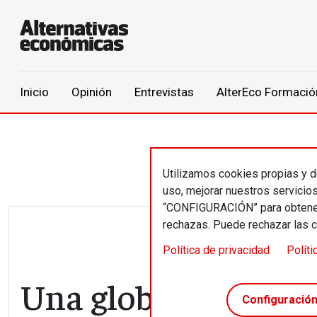
Main navigation
Inicio
Opinión
Entrevistas
AlterEco Formació
Pasar al contenido principal
Utilizamos cookies propias y de
uso, mejorar nuestros servicio
“CONFIGURACIÓN” para obtener 
rechazas. Puede rechazar las 
Política de privacidad
Políti
Una globalización 
Configuració