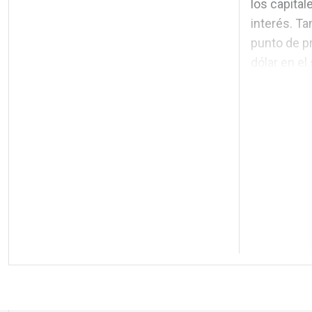
los capital
interés. T
punto de pr
dólar en el