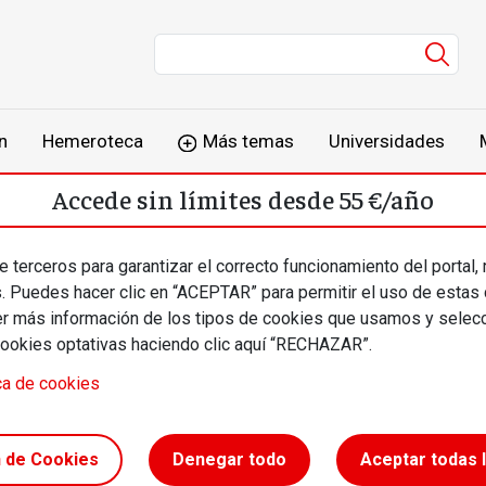
Men
n
Hemeroteca
Más temas
Universidades
Accede sin límites desde 55 €/año
o
Suscríbete
Inicia sesión
 terceros para garantizar el correcto funcionamiento del portal,
s. Puedes hacer clic en “ACEPTAR” para permitir el uso de estas
más información de los tipos de cookies que usamos y selecc
cookies optativas haciendo clic aquí “RECHAZAR”.
ca de cookies
menor y
n de Cookies
Denegar todo
Aceptar todas 