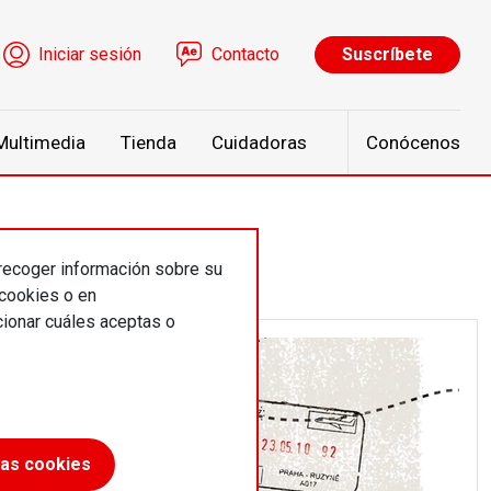
ú de cuenta de usuario
Iniciar sesión
Contacto
Suscríbete
Multimedia
Tienda
Cuidadoras
Conócenos
 recoger información sobre su
 cookies o en
ionar cuáles aceptas o
las cookies