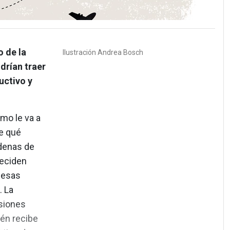
o de la
Ilustración
Andrea Bosch
drían traer
uctivo y
mo le va a
e qué
adenas de
deciden
 esas
. La
rsiones
ién recibe