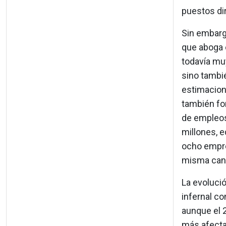
puestos di
Sin embargo
que aboga 
todavía mu
sino tambié
estimacione
también fo
de empleos
millones, e
ocho empres
misma cant
La evolució
infernal co
aunque el 2
más afecta