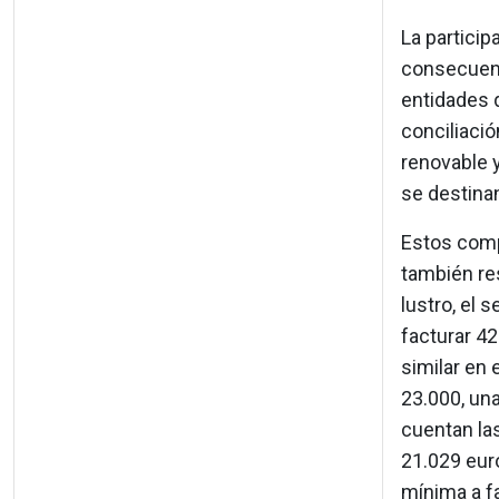
La particip
consecuenci
entidades q
conciliació
renovable y
se destina
Estos comp
también re
lustro, el 
facturar 4
similar en 
23.000, una
cuentan las
21.029 eur
mínima a f