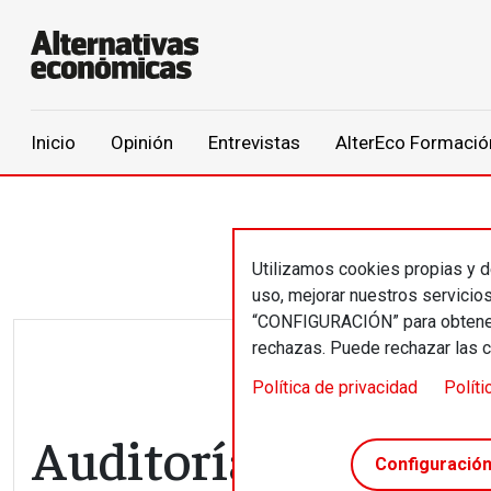
Main navigation
Inicio
Opinión
Entrevistas
AlterEco Formació
Pasar al contenido principal
Utilizamos cookies propias y de
uso, mejorar nuestros servicio
“CONFIGURACIÓN” para obtener 
rechazas. Puede rechazar las 
Política de privacidad
Políti
Auditoría Social 202
Configuració