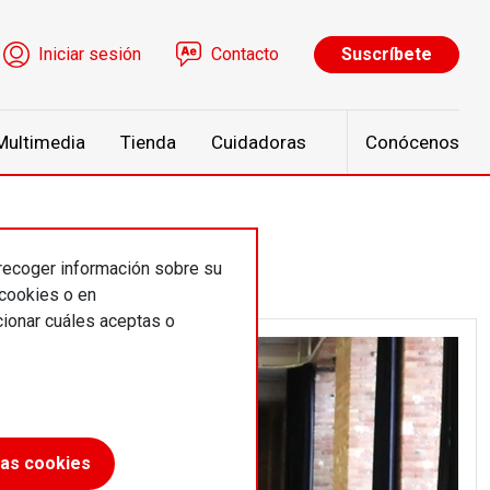
ú de cuenta de usuario
Iniciar sesión
Contacto
Suscríbete
Multimedia
Tienda
Cuidadoras
Conócenos
 recoger información sobre su
 cookies o en
ionar cuáles aceptas o
las cookies