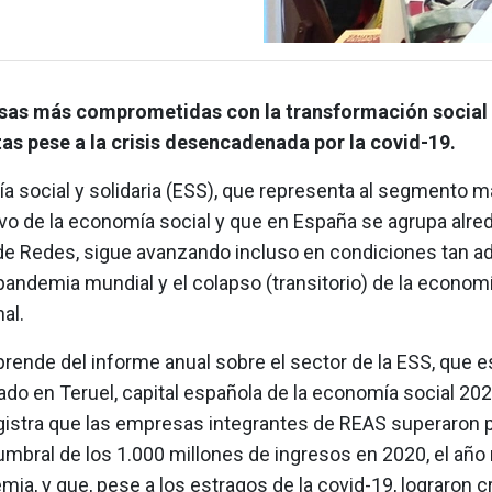
sas más comprometidas con la transformación social
as pese a la crisis desencadenada por la covid-19.
a social y solidaria (ESS), que representa al segmento 
ivo de la economía social y que en España se agrupa alre
e Redes, sigue avanzando incluso en condiciones tan a
andemia mundial y el colapso (transitorio) de la econom
al.
rende del informe anual sobre el sector de la ESS, que e
do en Teruel, capital española de la economía social 2021
gistra que las empresas integrantes de REAS superaron 
umbral de los 1.000 millones de ingresos en 2020, el añ
mia, y que, pese a los estragos de la covid-19, lograron c