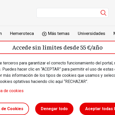
Men
n
Hemeroteca
Más temas
Universidades
Accede sin límites desde 55 €/año
o
Suscríbete
Inicia sesión
 terceros para garantizar el correcto funcionamiento del portal,
s. Puedes hacer clic en “ACEPTAR” para permitir el uso de estas
más información de los tipos de cookies que usamos y selecc
cookies optativas haciendo clic aquí “RECHAZAR”.
ca de cookies
1 // La
n de Cookies
Denegar todo
Aceptar todas 