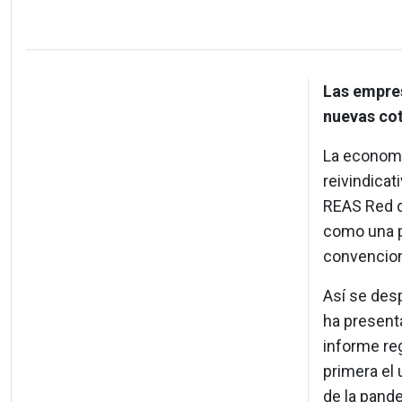
Las empre
nuevas cot
La economí
reivindicat
REAS Red d
como una p
convencion
Así se desp
ha presenta
informe re
primera el 
de la pande