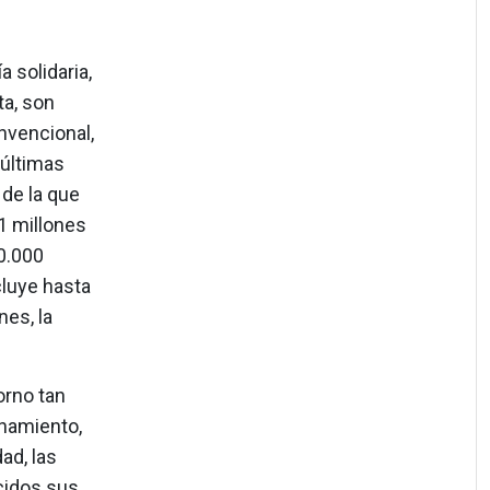
 solidaria,
ta, son
nvencional,
 últimas
 de la que
1 millones
00.000
cluye hasta
es, la
orno tan
inamiento,
ad, las
cidos sus