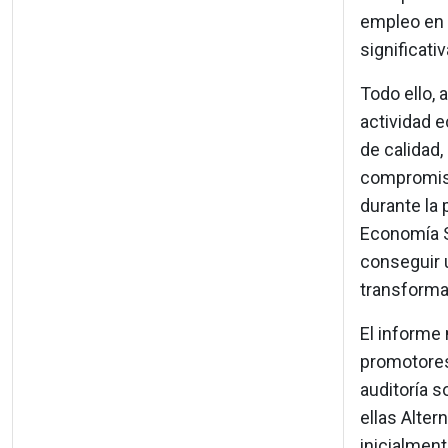
empleo en c
significativ
Todo ello, 
actividad e
de calidad,
compromiso
durante la 
Economía So
conseguir u
transformac
El informe
promotores
auditoría s
ellas Alter
inicialment