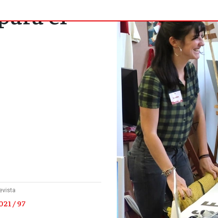
para el
evista
21 / 97