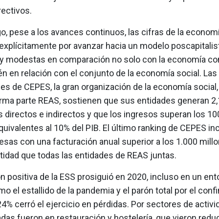
rectivos.
, pese a los avances continuos, las cifras de la economía
explícitamente por avanzar hacia un modelo poscapitalis
y modestas en comparación no solo con la economía co
n en relación con el conjunto de la economía social. Las
s de CEPES, la gran organización de la economía social,
rma parte REAS, sostienen que sus entidades generan 2,
 directos e indirectos y que los ingresos superan los 1
quivalentes al 10% del PIB. El último ranking de CEPES in
as con una facturación anual superior a los 1.000 millon
idad que todas las entidades de REAS juntas.
n positiva de la ESS prosiguió en 2020, incluso en un ent
mo el estallido de la pandemia y el parón total por el conf
4% cerró el ejercicio en pérdidas. Por sectores de activid
das fueron en restauración y hostelería, que vieron redu