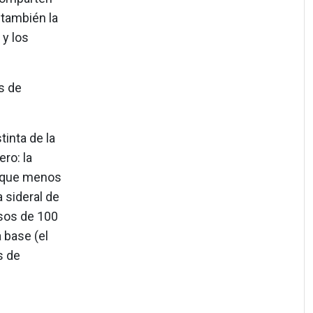
 también la
 y los
s de
inta de la
ro: la
el que menos
 sideral de
asos de 100
 base (el
s de