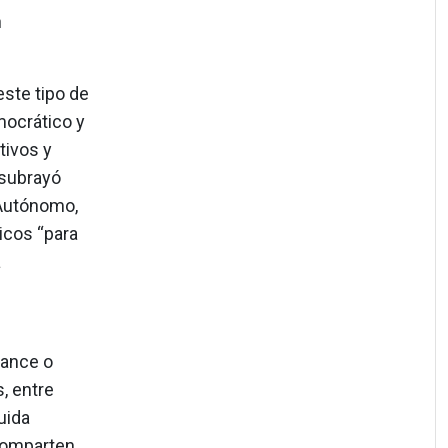
n
este tipo de
mocrático y
tivos y
 subrayó
 Autónomo,
icos “para
a
lance o
, entre
uida
 comparten