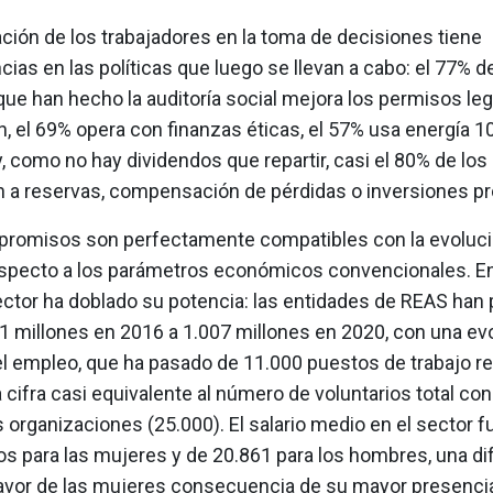
ación de los trabajadores en la toma de decisiones tiene
as en las políticas que luego se llevan a cabo: el 77% de
ue han hecho la auditoría social mejora los permisos le
n, el 69% opera con finanzas éticas, el 57% usa energía 
, como no hay dividendos que repartir, casi el 80% de los
n a reservas, compensación de pérdidas o inversiones pr
romisos son perfectamente compatibles con la evolució
specto a los parámetros económicos convencionales. E
sector ha doblado su potencia: las entidades de REAS han
21 millones en 2016 a 1.007 millones en 2020, con una ev
el empleo, que ha pasado de 11.000 puestos de trabajo re
 cifra casi equivalente al número de voluntarios total co
 organizaciones (25.000). El salario medio en el sector f
os para las mujeres y de 20.861 para los hombres, una di
avor de las mujeres consecuencia de su mayor presenci