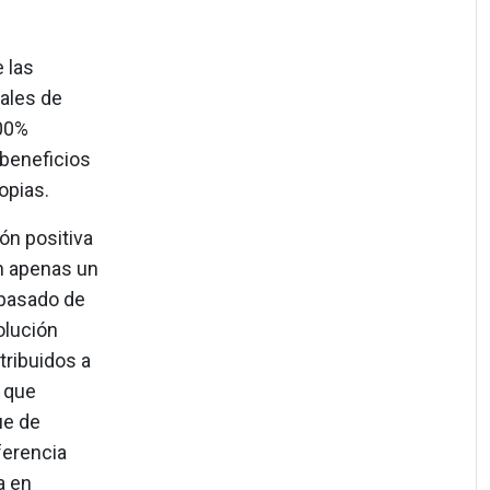
 las
gales de
100%
 beneficios
opias.
n positiva
n apenas un
 pasado de
olución
tribuidos a
n que
ue de
ferencia
a en