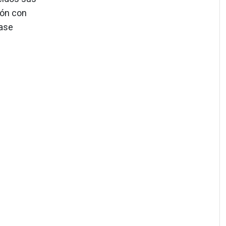
ión con
éase