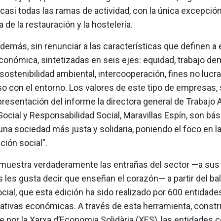
asi todas las ramas de actividad, con la única excepció
a de la restauración y la hostelería.
además, sin renunciar a las características que definen a 
conómica, sintetizadas en seis ejes: equidad, trabajo de
 sostenibilidad ambiental, intercooperación, fines no lucra
 con el entorno. Los valores de este tipo de empresas,
presentación del informe la directora general de Trabajo
cial y Responsabilidad Social, Maravillas Espín, son bás
na sociedad más justa y solidaria, poniendo el foco en l
ión social”.
 muestra verdaderamente las entrañas del sector —a sus
 les gusta decir que enseñan el corazón— a partir del ba
ocial, que esta edición ha sido realizado por 600 entidades
nativas económicas. A través de esta herramienta, constr
e por la Xarxa d’Economia Solidària (XES), las entidades