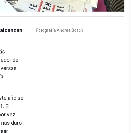
 alcanzan
Fotografía
Andrea Bosch
más
dedor de
dversas
ía
ste año se
. El
por vez
o más duro
rear