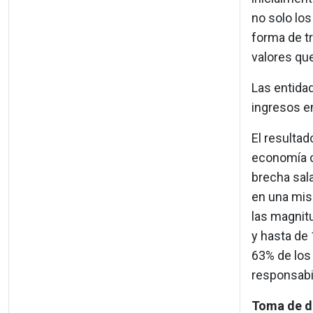
no solo lo
forma de tr
valores que
Las entida
ingresos e
El resulta
economía c
brecha sala
en una mis
las magnitu
y hasta de 
63% de los
responsabi
Toma de d