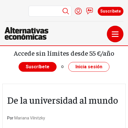
Menú de cuenta de us
Iniciar sesión
Contacto
Suscríbete
Pasar al contenido principal
Accede sin límites desde 55 €/año
o
Suscríbete
Inicia sesión
De la universidad al mundo
Por
Mariana Vilnitzky