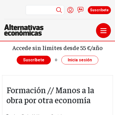
Menú de cuenta de us
Iniciar sesión
Contacto
Suscríbete
Pasar al contenido principal
Accede sin límites desde 55 €/año
o
Suscríbete
Inicia sesión
Formación // Manos a la
obra por otra economía