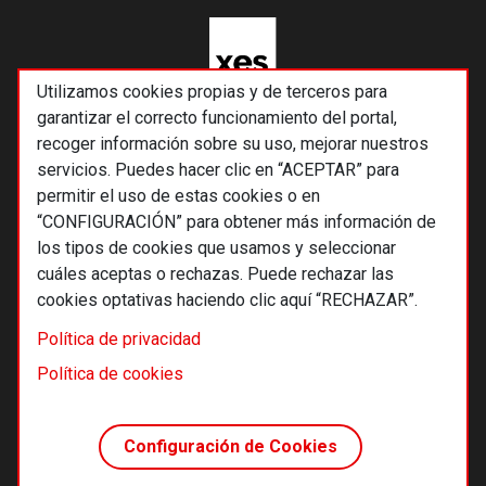
Utilizamos cookies propias y de terceros para
garantizar el correcto funcionamiento del portal,
recoger información sobre su uso, mejorar nuestros
servicios. Puedes hacer clic en “ACEPTAR” para
permitir el uso de estas cookies o en
“CONFIGURACIÓN” para obtener más información de
los tipos de cookies que usamos y seleccionar
cuáles aceptas o rechazas. Puede rechazar las
cookies optativas haciendo clic aquí “RECHAZAR”.
© 2026 Alternativas económicas SCCL
Política de privacidad
Footer
Términos y condiciones de uso
Política de cookies
Política de privacidad
Política de cookies
Configuración de Cookies
Principios editoriales