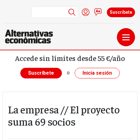
Menú de cuenta de us
Iniciar sesión
Contacto
Suscríbete
Pasar al contenido principal
Accede sin límites desde 55 €/año
o
Suscríbete
Inicia sesión
La empresa // El proyecto
suma 69 socios