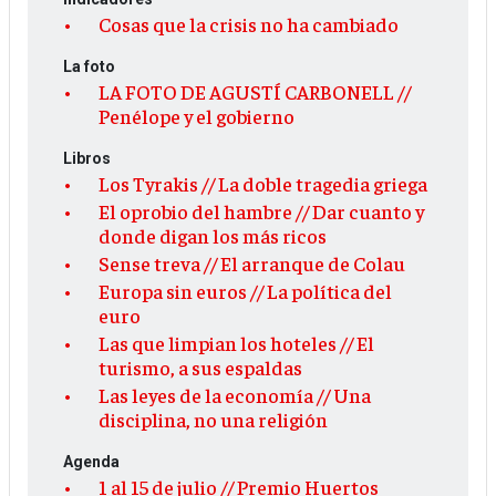
Cosas que la crisis no ha cambiado
La foto
LA FOTO DE AGUSTÍ CARBONELL //
Penélope y el gobierno
Libros
Los Tyrakis // La doble tragedia griega
El oprobio del hambre // Dar cuanto y
donde digan los más ricos
Sense treva // El arranque de Colau
Europa sin euros // La política del
euro
Las que limpian los hoteles // El
turismo, a sus espaldas
Las leyes de la economía // Una
disciplina, no una religión
Agenda
1 al 15 de julio // Premio Huertos