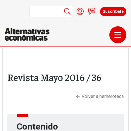
Menú de cuenta de us
Iniciar sesión
Contacto
Suscríbete
Pasar al contenido principal
Revista
Mayo 2016
/ 36
←
Volver a hemeroteca
Contenido