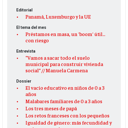
Editorial
Panamá, Luxemburgo y la UE
El tema del mes
Préstamos en masa, un 'boom' útil...
con riesgo
Entrevista
“Vamos a sacar todo el suelo
municipal para construir vivienda
social” // Manuela Carmena
Dossier
El vacío educativo en niños de 0 a 3
años
Malabares familiares de 0 a 3 años
Los tres meses de papá
Los retos franceses con los pequeños
Igualdad de género: más fecundidad y