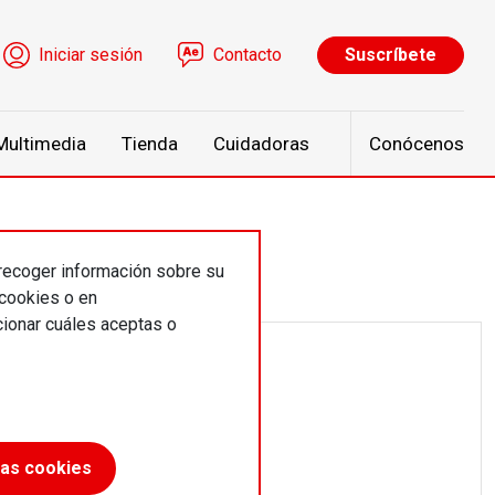
ú de cuenta de usuario
Iniciar sesión
Contacto
Suscríbete
Multimedia
Tienda
Cuidadoras
Conócenos
 recoger información sobre su
 cookies o en
ionar cuáles aceptas o
las cookies