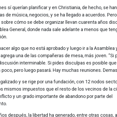
es sí querían planificar y en Christiania, de hecho, se ha
alas de música, negocios, y se ha llegado a acuerdos. Pe
 sobre cómo se debe organizar llevan cuarenta años dis
blea General, donde nada sale adelante a menos que ten
ión.
acer algo que no está aprobado y luego ir a la Asamblea 
, agrega una de las compañeras de mesa, más joven. “Si 
iscusión interminable. Si pides disculpas es posible que
 poco, pero luego pasará. Hay muchas reuniones. Demas
galizado y se rige por una fundación, con 12 nodos secto
os mismos impuestos que el resto de los vecinos de la c
flicto y un grado importante de abandono por parte del
to.
os después, la libertad ha generado, entre otras cosas, a