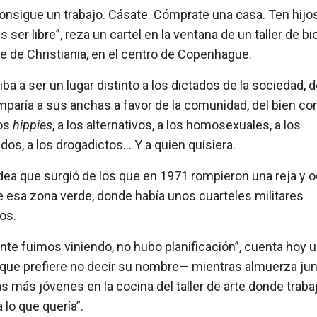
onsigue un trabajo. Cásate. Cómprate una casa. Ten hijos
 ser libre”, reza un cartel en la ventana de un taller de bic
e de Christiania, en el centro de Copenhague.
 iba a ser un lugar distinto a los dictados de la sociedad, 
mparía a sus anchas a favor de la comunidad, del bien c
los
hippies
, a los alternativos, a los homosexuales, a los
os, a los drogadictos… Y a quien quisiera.
idea que surgió de los que en 1971 rompieron una reja y 
e esa zona verde, donde había unos cuarteles militares
os.
te fuimos viniendo, no hubo planificación”, cuenta hoy 
que prefiere no decir su nombre— mientras almuerza jun
más jóvenes en la cocina del taller de arte donde trabaj
 lo que quería”.