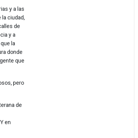
ias y a las
la ciudad,
calles de
cia y a
 que la
sura donde
 gente que
iosos, pero
eterana de
 Y en