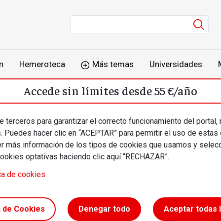
Men
n
Hemeroteca
Más temas
Universidades
Accede sin límites desde 55 €/año
o
Suscríbete
Inicia sesión
 terceros para garantizar el correcto funcionamiento del portal,
s. Puedes hacer clic en “ACEPTAR” para permitir el uso de estas
más información de los tipos de cookies que usamos y selecc
cookies optativas haciendo clic aquí “RECHAZAR”.
ca de cookies
 coste
n de Cookies
Denegar todo
Aceptar todas 