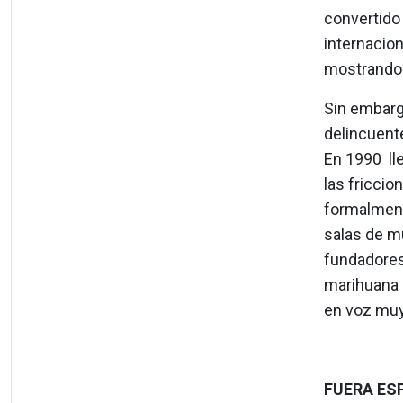
convertido 
internacion
mostrando 
Sin embarg
delincuente
En 1990 lle
las friccio
formalmente
salas de mú
fundadores
marihuana e
en voz muy
FUERA ES