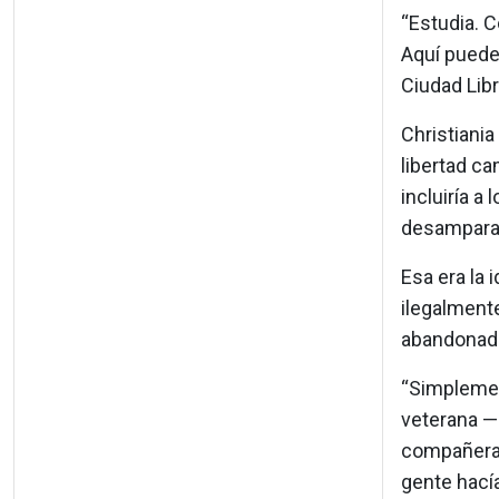
“Estudia. C
Aquí puedes
Ciudad Libr
Christiania
libertad ca
incluiría a 
desamparad
Esa era la 
ilegalment
abandonad
“Simplemen
veterana —
compañeras 
gente hacía