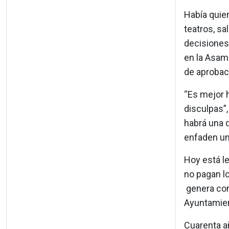
Había quien
teatros, s
decisiones
en la Asam
de aprobac
“Es mejor h
disculpas”
habrá una d
enfaden un
Hoy está le
no pagan l
genera con
Ayuntamien
Cuarenta añ