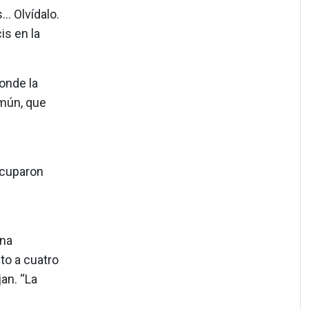
… Olvídalo.
is en la
donde la
omún, que
ocuparon
una
to a cuatro
an. “La