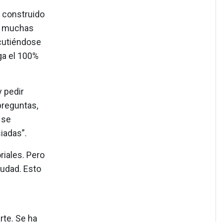
n construido
ro muchas
cutiéndose
ga el 100%
y pedir
preguntas,
 se
iadas”.
riales. Pero
iudad. Esto
rte. Se ha