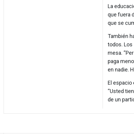
La educació
que fuera d
que se cump
También hay
todos. Los 
mesa. “Per
paga menos
en nadie. 
El espacio 
“Usted tien
de un partic