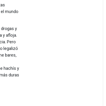
tas
r el mundo
 drogas y
 y afloja.
cia. Pero
o legalizó
ne bares,
e hachís y
s más duras