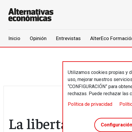
Main navigation
Inicio
Opinión
Entrevistas
AlterEco Formació
Pasar al contenido principal
Utilizamos cookies propias y de
uso, mejorar nuestros servicio
“CONFIGURACIÓN” para obtener 
rechazas. Puede rechazar las 
Política de privacidad
Políti
La libertad tiene su
Configuració