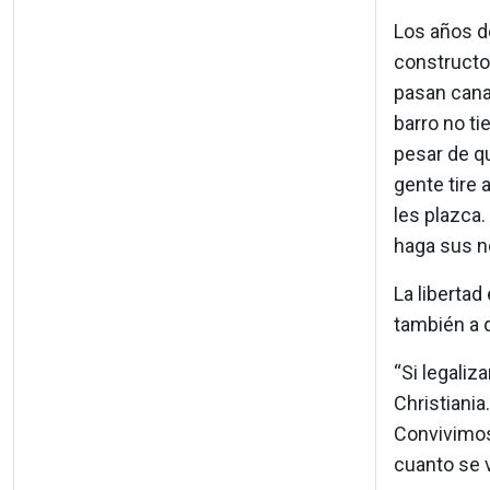
Los años de
constructor
pasan canal
barro no ti
pesar de qu
gente tire 
les plazca.
haga sus n
La libertad
también a 
“Si legaliz
Christiania
Convivimos 
cuanto se va