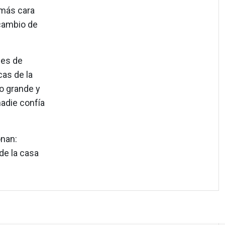
 más cara
 cambio de
 es de
cas de la
o grande y
adie confía
onan:
de la casa