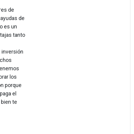
res de
r ayudas de
o es un
tajas tanto
 inversión
uchos
e tenemos
rar los
ón porque
 paga el
 bien te