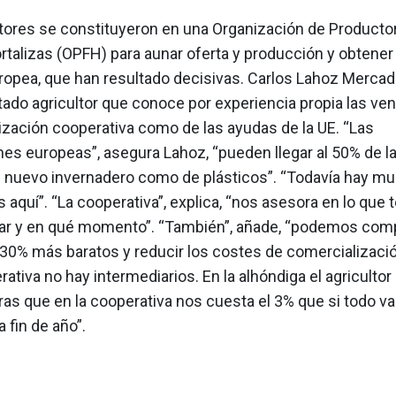
ltores se constituyeron en una Organización de Producto
rtalizas (OPFH) para aunar oferta y producción y obtene
uropea, que han resultado decisivas. Carlos Lahoz Mercad
ado agricultor que conoce por experiencia propia las ven
ización cooperativa como de las ayudas de la UE. “Las
es europeas”, asegura Lahoz, “pueden llegar al 50% de la
n nuevo invernadero como de plásticos”. “Todavía hay m
s aquí”. “La cooperativa”, explica, “nos asesora en lo qu
r y en qué momento”. “También”, añade, “podemos comp
30% más baratos y reducir los costes de comercializaci
rativa no hay intermediarios. En la alhóndiga el agricultor
as que en la cooperativa nos cuesta el 3% que si todo va
 fin de año”.