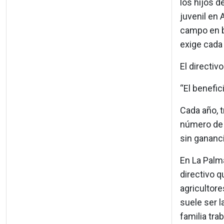
los hijos d
juvenil en 
campo en bu
exige cada
El directiv
“El benefic
Cada año, t
número de 
sin gananci
En La Palma
directivo q
agricultore
suele ser l
familia tra