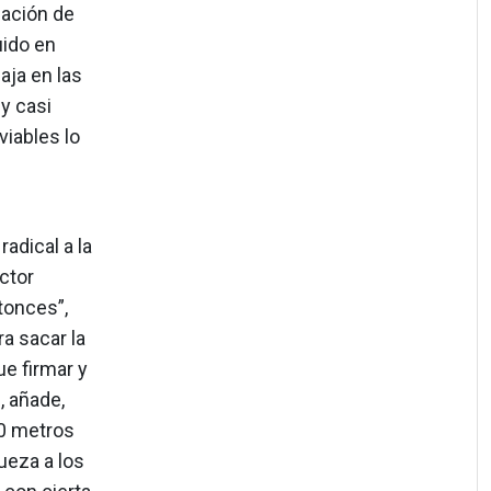
zación de
uido en
aja en las
y casi
viables lo
adical a la
ctor
tonces”,
a sacar la
e firmar y
, añade,
00 metros
ueza a los