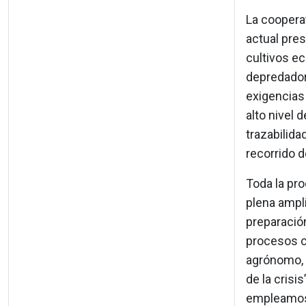
La cooperat
actual pres
cultivos e
depredadore
exigencias
alto nivel 
trazabilida
recorrido 
Toda la pr
plena ampl
preparació
procesos ce
agrónomo, 
de la crisi
empleamos 