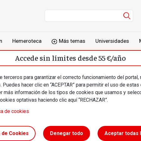
Men
n
Hemeroteca
Más temas
Universidades
Accede sin límites desde 55 €/año
o
Suscríbete
Inicia sesión
 terceros para garantizar el correcto funcionamiento del portal,
s. Puedes hacer clic en “ACEPTAR” para permitir el uso de estas
más información de los tipos de cookies que usamos y selecc
cookies optativas haciendo clic aquí “RECHAZAR”.
ca de cookies
tiva de la
n de Cookies
Denegar todo
Aceptar todas 