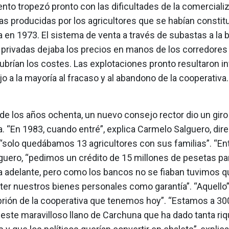
nto tropezó pronto con las dificultades de la comerciali
zas producidas por los agricultores que se habían constit
 en 1973. El sistema de venta a través de subastas a la b
 privadas dejaba los precios en manos de los corredores 
brían los costes. Las explotaciones pronto resultaron in
o a la mayoría al fracaso y al abandono de la cooperativa.
 de los años ochenta, un nuevo consejo rector dio un giro r
. “En 1983, cuando entré”, explica Carmelo Salguero, dire
 “solo quedábamos 13 agricultores con sus familias”. “En
guero, “pedimos un crédito de 15 millones de pesetas par
a adelante, pero como los bancos no se fiaban tuvimos qu
r nuestros bienes personales como garantía”. “Aquello”
brión de la cooperativa que tenemos hoy”. “Estamos a 3
 este maravilloso llano de Carchuna que ha dado tanta riq