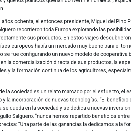
s y que los políticos querían convertir en chalets”, explica
n.
 años ochenta, el entonces presidente, Miguel del Pino 
lguero recorrieron toda Europa explorando las posibilida
irectamente sus productos. En estos viajes descubrieron
ses europeos había un mercado muy bueno para el toma
o se fue configurando un nuevo modelo de cooperativa 
en la comercialización directa de sus productos, la espe
es y la formación continua de los agricultores, especia
 de la sociedad es un relato marcado por el esfuerzo, el es
 y la incorporación de nuevas tecnologías. “El beneficio 
 se queda en la sociedad y se dedica a nuevas inversione
gullo Salguero, “nunca hemos repartido beneficios entre 
precisa: “Una parte de las ganancias la dedicamos a la f