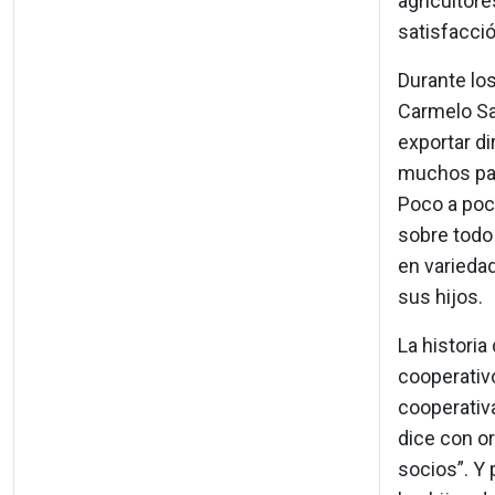
agricultore
satisfacció
Durante los
Carmelo Sa
exportar d
muchos paí
Poco a poc
sobre todo 
en variedad
sus hijos.
La historia
cooperativo
cooperativa
dice con or
socios”. Y 