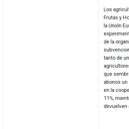
Los agricu
Frutas y Ho
la Unión E
experiment
de la organ
subvencion
tanto de u
agricultore
que sembra
abonos un 
en la coope
11%, mientr
devuelven a