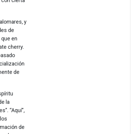
 con cierta
Palomares, y
des de
 que en
te cherry.
basado
cialización
lmente de
píritu
de la
s”. “Aquí”,
los
ormación de