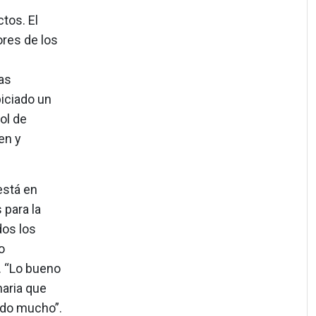
tos. El
ores de los
as
iciado un
ol de
en y
está en
 para la
dos los
o
. “Lo bueno
naria que
ado mucho”.