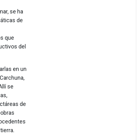
mar, se ha
áticas de
os que
uctivos del
arlas en un
 Carchuna,
llí se
as,
ectáreas de
 obras
procedentes
ierra.