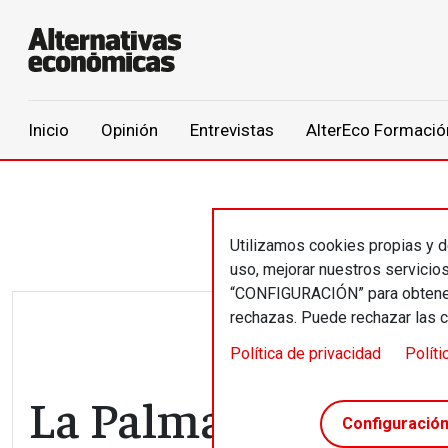
Main navigation
Inicio
Opinión
Entrevistas
AlterEco Formació
Pasar al contenido principal
Utilizamos cookies propias y de
uso, mejorar nuestros servicio
“CONFIGURACIÓN” para obtener 
rechazas. Puede rechazar las 
Política de privacidad
Políti
La Palma, la coopera
Configuració