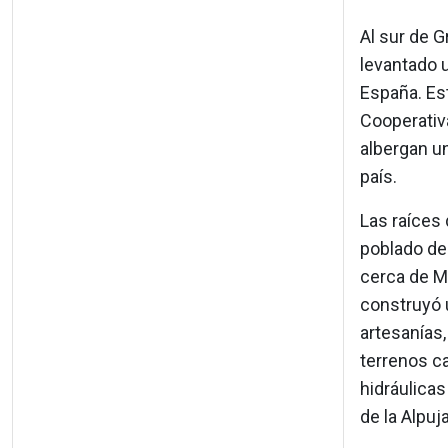
Al sur de G
levantado 
España. Es
Cooperativ
albergan u
país.
Las raíces 
poblado de
cerca de Mo
construyó 
artesanías,
terrenos c
hidráulicas
de la Alpuj