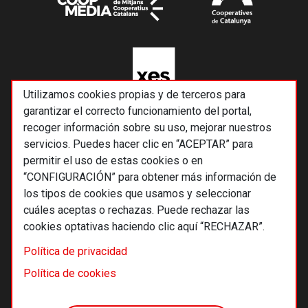
Utilizamos cookies propias y de terceros para
garantizar el correcto funcionamiento del portal,
recoger información sobre su uso, mejorar nuestros
servicios. Puedes hacer clic en “ACEPTAR” para
permitir el uso de estas cookies o en
“CONFIGURACIÓN” para obtener más información de
los tipos de cookies que usamos y seleccionar
cuáles aceptas o rechazas. Puede rechazar las
cookies optativas haciendo clic aquí “RECHAZAR”.
© 2026 Alternativas económicas SCCL
Política de privacidad
Footer
Términos y condiciones de uso
Política de cookies
Política de privacidad
Política de cookies