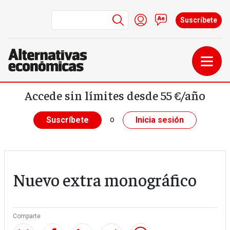
Menú de cuenta de us
Iniciar sesión
Contacto
Suscríbete
Pasar al contenido principal
Accede sin límites desde 55 €/año
o
Suscríbete
Inicia sesión
Nuevo extra monográfico
Comparte