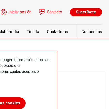
ú de cuenta de usuario
Iniciar sesión
Contacto
Suscríbete
Multimedia
Tienda
Cuidadoras
Conócenos
 recoger información sobre su
 cookies o en
ionar cuáles aceptas o
las cookies