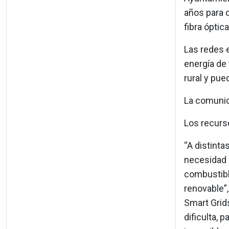
años para 
fibra óptic
Las redes 
energía de 
rural y pu
La comunic
Los recurso
“A distinta
necesidad 
combustible
renovable”,
Smart Grids
dificulta, 