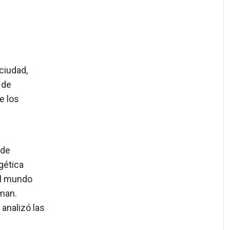
ciudad,
 de
e los
 de
gética
el mundo
man.
analizó las