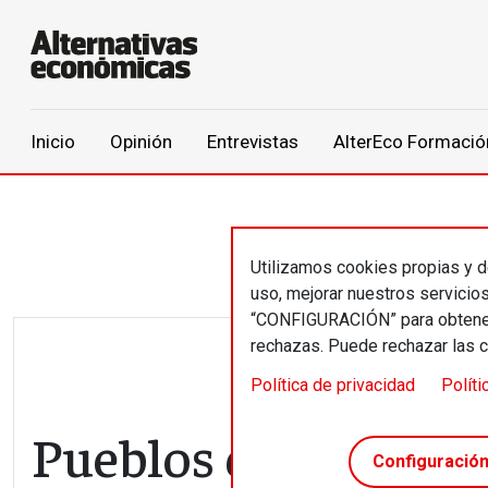
Main navigation
Inicio
Opinión
Entrevistas
AlterEco Formació
Pasar al contenido principal
Utilizamos cookies propias y de
uso, mejorar nuestros servicio
“CONFIGURACIÓN” para obtener 
rechazas. Puede rechazar las 
Política de privacidad
Políti
Pueblos que quieren
Configuració