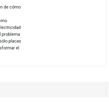
aún de cómo
ismo
electricidad
El problema
 sólo placas
sformar el