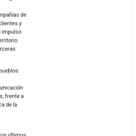
ompañías de
lientes y
l impulso
ritorio.
erceras
pueblos.
municación
, frente a
ca de la
los últimos