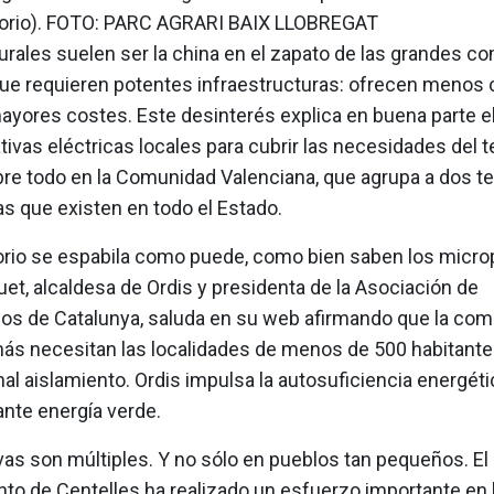
ritorio). FOTO: PARC AGRARI BAIX LLOBREGAT
urales suelen ser la china en el zapato de las grandes c
que requieren potentes infraestructuras: ofrecen menos c
yores costes. Este desinterés explica en buena parte e
ivas eléctricas locales para cubrir las necesidades del ter
bre todo en la Comunidad Valenciana, que agrupa a dos t
as que existen en todo el Estado.
torio se espabila como puede, como bien saben los micro
et, alcaldesa de Ordis y presidenta de la Asociación de
os de Catalunya, saluda en su web afirmando que la co
más necesitan las localidades de menos de 500 habitantes
nal aislamiento. Ordis impulsa la autosuficiencia energéti
nte energía verde.
ivas son múltiples. Y no sólo en pueblos tan pequeños. El
to de Centelles ha realizado un esfuerzo importante en 