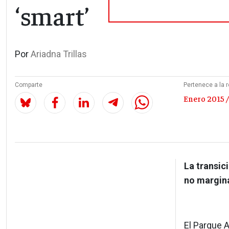
‘smart’
Por
Ariadna Trillas
Comparte
Pertenece a la r
Enero 2015 /
La transic
no margina
El Parque A