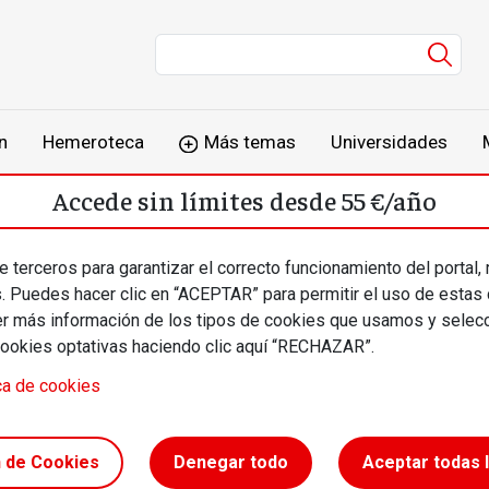
Men
n
Hemeroteca
Más temas
Universidades
Accede sin límites desde 55 €/año
o
Suscríbete
Inicia sesión
 terceros para garantizar el correcto funcionamiento del portal,
s. Puedes hacer clic en “ACEPTAR” para permitir el uso de estas
más información de los tipos de cookies que usamos y selecc
cookies optativas haciendo clic aquí “RECHAZAR”.
ca de cookies
 ser
n de Cookies
Denegar todo
Aceptar todas 