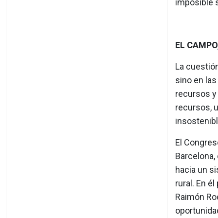
imposible s
EL CAMPO
La cuestió
sino en las
recursos y 
recursos, u
insostenibl
El Congres
Barcelona, 
hacia un s
rural. En 
Raimón Roda
oportunidad