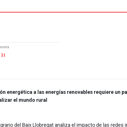
evista
 21
ión energética a las energías renovables requiere un p
lizar el mundo rural
grario del Baix Llobregat analiza el impacto de las redes 