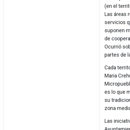
(en el ter
Las áreas r
servicios 
suponen ma
de cooperat
Ocurrió so
partes de l
Cada terri
Maria Crehu
Micropuebl
es lo que 
su tradicio
zona media
Las iniciat
Ayuntamien