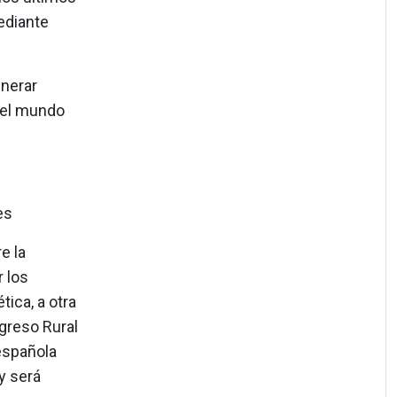
ediante
enerar
 del mundo
es
e la
 los
ica, a otra
greso Rural
 española
y será