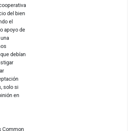
 cooperativa
io del bien
ndo el
do apoyo de
 una
nos
 que debían
stigar
ar
eptación
, solo si
pinión en
alus Common