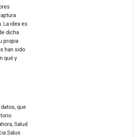
ores
captura
. La idea es
de dicha
u propia
s han sido
en qué y
 datos, que
torio
ahora, Salud
cia Salus