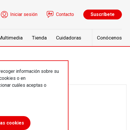
ú de cuenta de usuario
Iniciar sesión
Contacto
Suscríbete
Multimedia
Tienda
Cuidadoras
Conócenos
 recoger información sobre su
 cookies o en
ionar cuáles aceptas o
las cookies