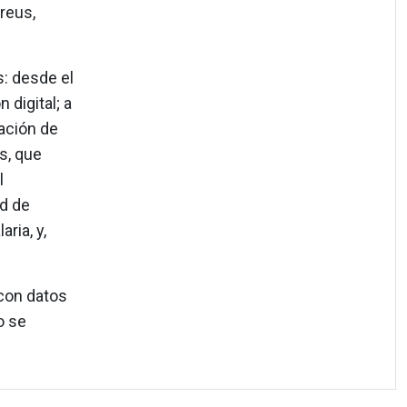
reus,
: desde el
digital; a
vación de
s, que
l
d de
ria, y,
 con datos
o se