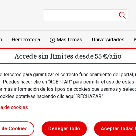
Men
n
Hemeroteca
Más temas
Universidades
Accede sin límites desde 55 €/año
o
Suscríbete
Inicia sesión
 terceros para garantizar el correcto funcionamiento del portal,
s. Puedes hacer clic en “ACEPTAR” para permitir el uso de estas
más información de los tipos de cookies que usamos y selecc
cookies optativas haciendo clic aquí “RECHAZAR”.
ca de cookies
melón del
n de Cookies
Denegar todo
Aceptar todas 