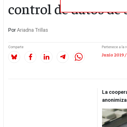
control de datos de 
Por
Ariadna Trillas
Comparte
Pertenece a la r
Junio 2019 /
La coopera
anonimizad