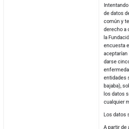
Intentando 
de datos de
común y ten
derecho a 
la Fundació
encuesta e
aceptarían
darse cinc
enfermedade
entidades 
bajaba), so
los datos 
cualquier 
Los datos 
A partir de