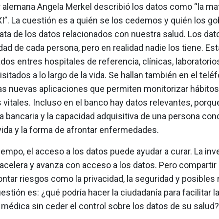
r alemana Angela Merkel describió los datos como “la ma
XI”. La cuestión es a quién se los cedemos y quién los g
rata de los datos relacionados con nuestra salud. Los dat
ad de cada persona, pero en realidad nadie los tiene. Es
os entres hospitales de referencia, clínicas, laboratorio
isitados a lo largo de la vida. Se hallan también en el telé
as nuevas aplicaciones que permiten monitorizar hábitos 
vitales. Incluso en el banco hay datos relevantes, porqu
a bancaria y la capacidad adquisitiva de una persona con
vida y la forma de afrontar enfermedades.
empo, el acceso a los datos puede ayudar a curar. La inv
acelera y avanza con acceso a los datos. Pero compartir
ontar riesgos como la privacidad, la seguridad y posibles
estión es: ¿qué podría hacer la ciudadanía para facilitar l
médica sin ceder el control sobre los datos de su salud?