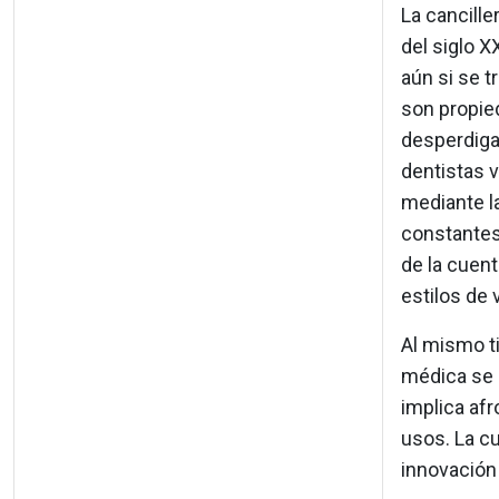
La cancille
del siglo X
aún si se t
son propied
desperdigad
dentistas v
mediante l
constantes 
de la cuent
estilos de 
Al mismo ti
médica se 
implica afr
usos. La cu
innovación 