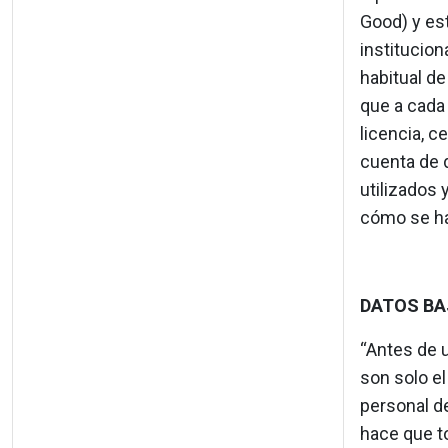
Good) y est
institucio
habitual de
que a cada 
licencia, c
cuenta de 
utilizados 
cómo se ha
DATOS BA
“Antes de 
son solo el
personal d
hace que to