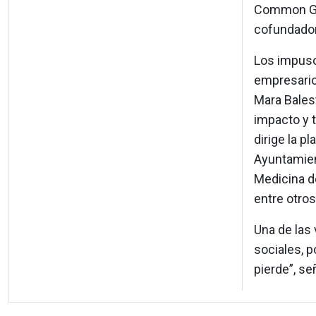
Common Goo
cofundador 
Los impuso
empresario 
Mara Balest
impacto y t
dirige la p
Ayuntamien
Medicina de
entre otros
Una de las 
sociales, 
pierde”, se