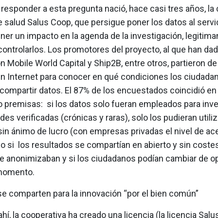
responder a esta pregunta nació, hace casi tres años, la
 salud Salus Coop, que persigue poner los datos al servic
er un impacto en la agenda de la investigación, legitima
controlarlos. Los promotores del proyecto, al que han da
n Mobile World Capital y Ship2B, entre otros, partieron de
n Internet para conocer en qué condiciones los ciudada
 compartir datos. El 87% de los encuestados coincidió en
o premisas: si los datos solo fueran empleados para inve
s verificadas (crónicas y raras), solo los pudieran utiliz
sin ánimo de lucro (con empresas privadas el nivel de ac
lo si los resultados se compartían en abierto y sin costes
se anonimizaban y si los ciudadanos podían cambiar de o
momento.
se comparten para la innovación “por el bien común”
 ahí, la cooperativa ha creado una licencia (la licencia S