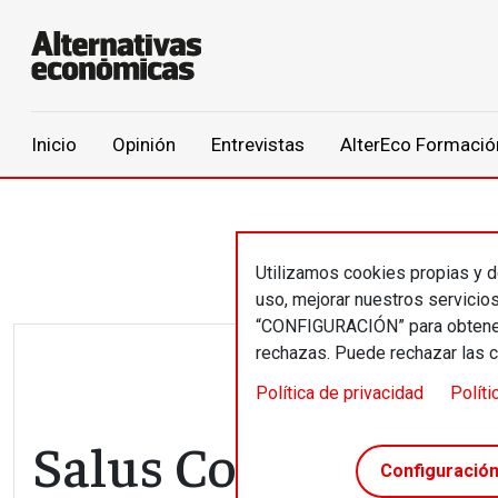
Main navigation
Inicio
Opinión
Entrevistas
AlterEco Formació
Pasar al contenido principal
Utilizamos cookies propias y de
uso, mejorar nuestros servicio
“CONFIGURACIÓN” para obtener 
rechazas. Puede rechazar las 
Política de privacidad
Políti
Salus Coop abre el 
Configuració