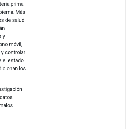
teria prima
obierna. Más
os de salud
tán
s y
fono móvil,
y controlar
e el estado
dicionan los
estigación
 datos
 malos
a