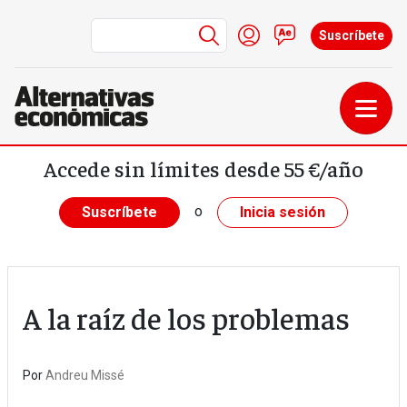
Menú de cuenta de us
Iniciar sesión
Contacto
Suscríbete
Pasar al contenido principal
Accede sin límites desde 55 €/año
o
Suscríbete
Inicia sesión
A la raíz de los problemas
Por
Andreu Missé