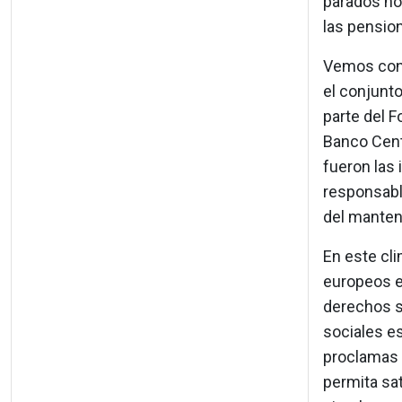
parados no 
las pensio
Vemos con 
el conjunt
parte del F
Banco Cent
fueron las 
responsabl
del manteni
En este cl
europeos e
derechos s
sociales es
proclamas 
permita sat