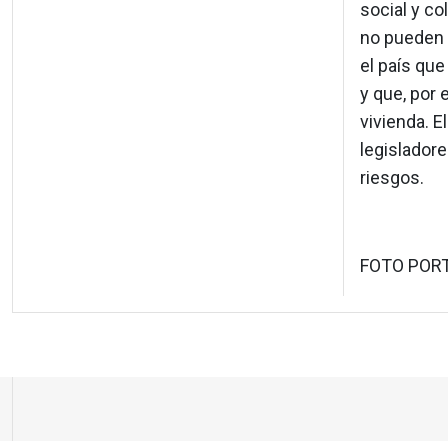
social y co
no pueden 
el país qu
y que, por
vivienda. 
legislador
riesgos.
FOTO POR