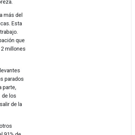
breza.
ra más del
cas. Esta
trabajo.
upación que
 2 millones
elevantes
los parados
 parte,
 de los
lir de la
otros
el 91% de