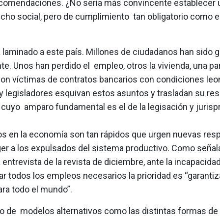
comendaciones. ¿No sería más convincente establecer 
ho social, pero de cumplimiento tan obligatorio como el
a laminado a este país. Millones de ciudadanos han sido 
e. Unos han perdido el empleo, otros la vivienda, una pa
son víctimas de contratos bancarios con condiciones leo
y legisladores esquivan estos asuntos y trasladan su res
 cuyo amparo fundamental es el de la legisación y juris
s en la economía son tan rápidos que urgen nuevas res
ger a los expulsados del sistema productivo. Como señala
 entrevista de la revista de diciembre, ante la incapacida
r todos los empleos necesarios la prioridad es “garanti
ara todo el mundo”.
llo de modelos alternativos como las distintas formas d