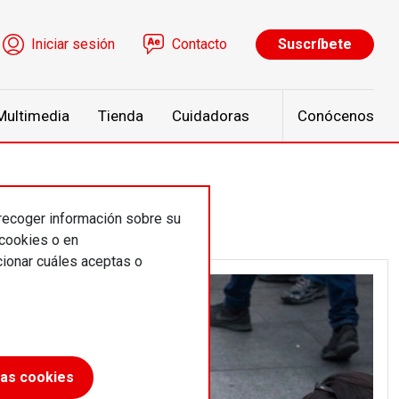
ú de cuenta de usuario
Iniciar sesión
Contacto
Suscríbete
Multimedia
Tienda
Cuidadoras
Conócenos
 recoger información sobre su
 cookies o en
ionar cuáles aceptas o
las cookies