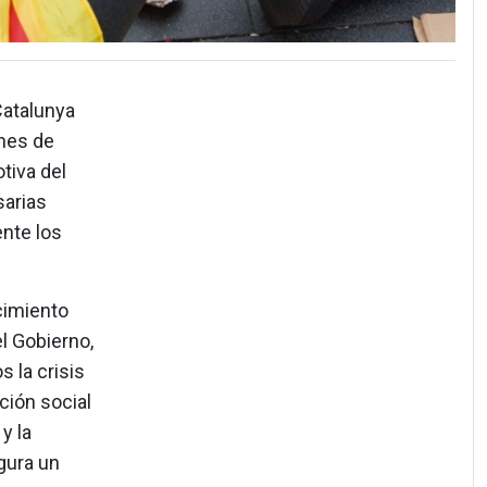
Catalunya
nes de
tiva del
sarias
nte los
cimiento
l Gobierno,
 la crisis
ción social
y la
gura un