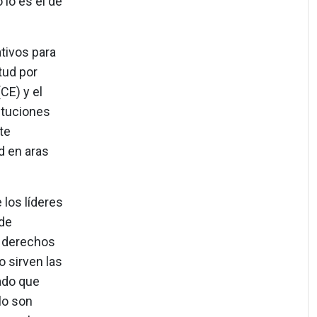
lo es el de
tivos para
tud por
CE) y el
ituciones
te
d en aras
.
los líderes
de
s derechos
o sirven las
ado que
lo son