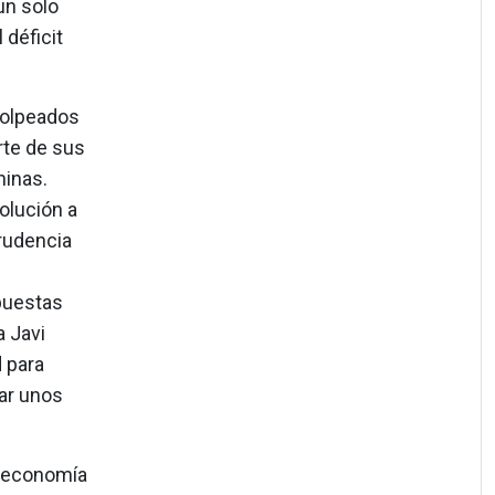
un solo
 déficit
golpeados
rte de sus
ninas.
olución a
prudencia
puestas
 Javi
d para
zar unos
e economía