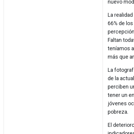
nuevo mode
La realidad
66% de los
percepción 
Faltan toda
teníamos an
más que an
La fotograf
de la actua
perciben un
tener un e
jóvenes oc
pobreza.
El deterior
indicadore