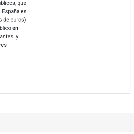
úblicos, que
e España es
s de euros)
blico en
nantes y
ves