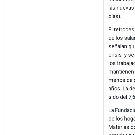
las nuevas
días).
El retroces
de los sala
señalan qu
crisis y se
los trabaja
mantienen 
menos de s
años. La de
sido del 7
La Fundaci
de los hog
Materias co