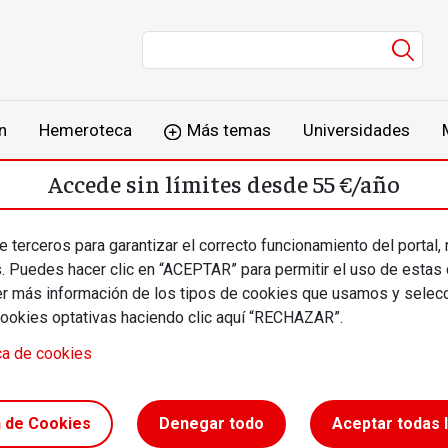
Men
n
Hemeroteca
Más temas
Universidades
Accede sin límites desde 55 €/año
o
Suscríbete
Inicia sesión
 terceros para garantizar el correcto funcionamiento del portal,
s. Puedes hacer clic en “ACEPTAR” para permitir el uso de estas
más información de los tipos de cookies que usamos y selecc
cookies optativas haciendo clic aquí “RECHAZAR”.
ca de cookies
oculta la
n de Cookies
Denegar todo
Aceptar todas 