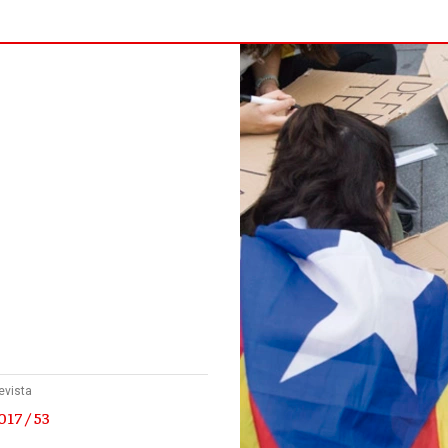
evista
17 / 53