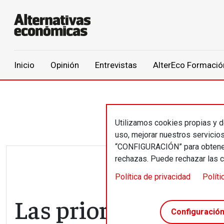
Main navigation
Inicio
Opinión
Entrevistas
AlterEco Formació
Pasar al contenido principal
Utilizamos cookies propias y de
uso, mejorar nuestros servicio
“CONFIGURACIÓN” para obtener 
rechazas. Puede rechazar las 
Política de privacidad
Políti
Las prioridades que 
Configuració