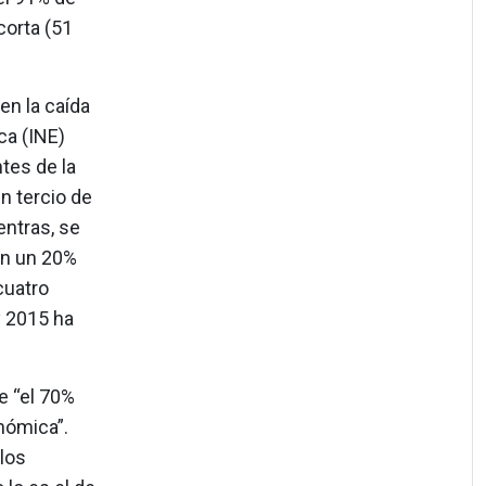
corta (51
en la caída
ca (INE)
tes de la
n tercio de
entras, se
en un 20%
cuatro
y 2015 ha
e “el 70%
onómica”.
los