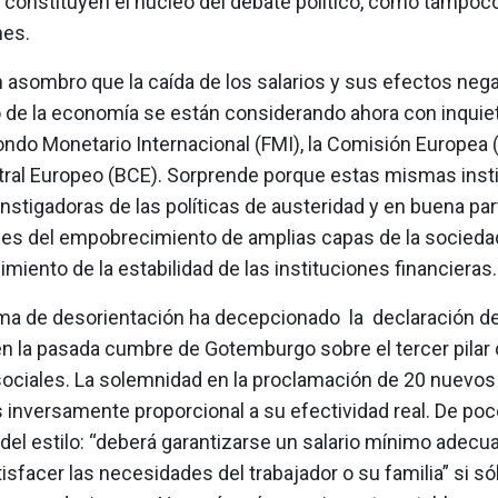
constituyen el núcleo del debate político, como tampoco 
nes.
asombro que la caída de los salarios y sus efectos nega
o de la economía se están considerando ahora con inquie
ondo Monetario Internacional (FMI), la Comisión Europea (
ral Europeo (BCE). Sorprende porque estas mismas inst
instigadoras de las políticas de austeridad y en buena par
es del empobrecimiento de amplias capas de la socieda
miento de la estabilidad de las instituciones financieras
ima de desorientación ha decepcionado la declaración de 
n la pasada cumbre de Gotemburgo sobre el tercer pilar 
ociales. La solemnidad en la proclamación de 20 nuevo
 inversamente proporcional a su efectividad real. De poc
del estilo: “deberá garantizarse un salario mínimo adecu
isfacer las necesidades del trabajador o su familia” si só