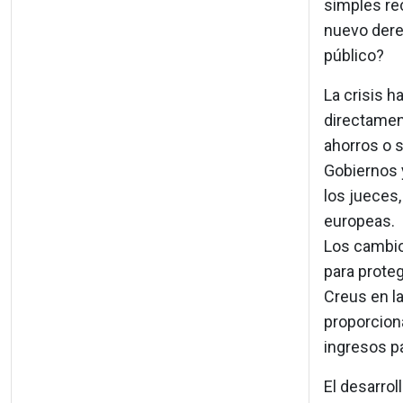
simples re
nuevo derec
público?
La crisis h
directament
ahorros o 
Gobiernos 
los jueces,
europeas.
Los cambio
para prote
Creus en la
proporciona
ingresos p
El desarro