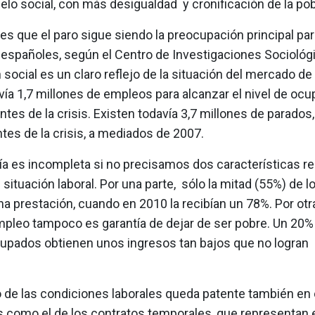
lo social, con más desigualdad y cronificación de la po
 es que el paro sigue siendo la preocupación principal pa
 españoles, según el Centro de Investigaciones Sociológi
social es un claro reflejo de la situación del mercado de 
vía 1,7 millones de empleos para alcanzar el nivel de oc
tes de la crisis. Existen todavía 3,7 millones de parados,
tes de la crisis, a mediados de 2007.
ía es incompleta si no precisamos dos características r
l situación laboral. Por una parte, sólo la mitad (55%) de 
a prestación, cuando en 2010 la recibían un 78%. Por otra
mpleo tampoco es garantía de dejar de ser pobre. Un 20%
upados obtienen unos ingresos tan bajos que no logran sa
o de las condiciones laborales queda patente también en 
s como el de los contratos temporales, que representan 