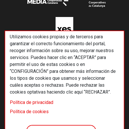
Utilizamos cookies propias y de terceros para
garantizar el correcto funcionamiento del portal,
recoger información sobre su uso, mejorar nuestros
servicios. Puedes hacer clic en “ACEPTAR” para
permitir el uso de estas cookies o en
“CONFIGURACIÓN” para obtener más información de
los tipos de cookies que usamos y seleccionar
cuáles aceptas o rechazas. Puede rechazar las
cookies optativas haciendo clic aquí “RECHAZAR”.
© 2026 Alternativas económicas SCCL
Política de privacidad
Footer
Términos y condiciones de uso
Política de cookies
Política de privacidad
Política de cookies