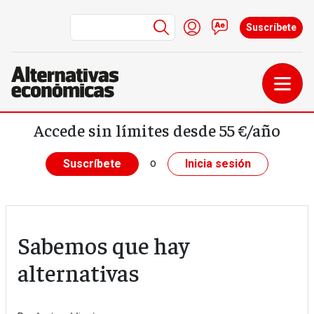
Menú de cuenta de us
Iniciar sesión
Contacto
Suscríbete
Pasar al contenido principal
Accede sin límites desde 55 €/año
o
Suscríbete
Inicia sesión
Sabemos que hay
alternativas