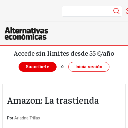
Me
Pasar al contenido principal
Accede sin límites desde 55 €/año
o
Suscríbete
Inicia sesión
Amazon: La trastienda
Por
Ariadna Trillas