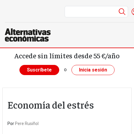
Me
Pasar al contenido principal
Accede sin límites desde 55 €/año
o
Suscríbete
Inicia sesión
Economía del estrés
Por
Pere Rusiñol