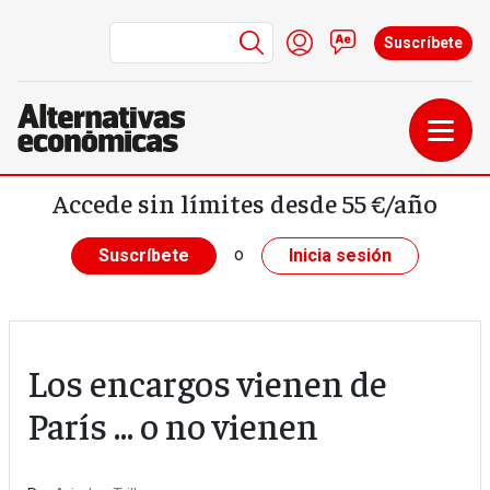
Menú de cuenta de us
Iniciar sesión
Contacto
Suscríbete
Pasar al contenido principal
Accede sin límites desde 55 €/año
o
Suscríbete
Inicia sesión
Los encargos vienen de
París ... o no vienen