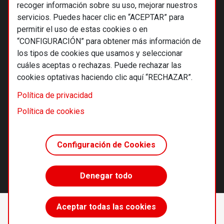
recoger información sobre su uso, mejorar nuestros
servicios. Puedes hacer clic en “ACEPTAR” para
permitir el uso de estas cookies o en
“CONFIGURACIÓN” para obtener más información de
los tipos de cookies que usamos y seleccionar
cuáles aceptas o rechazas. Puede rechazar las
cookies optativas haciendo clic aquí “RECHAZAR”.
© 2026 Alternativas económicas SCCL
Política de privacidad
Footer
Términos y condiciones de uso
Política de cookies
Política de privacidad
Política de cookies
Configuración de Cookies
Principios editoriales
Transparencia cooperativa
Denegar todo
Accede sin límites
Aceptar todas las cookies
Suscríbete
desde 55 €/año