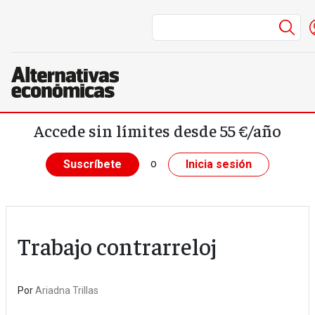
Me
Pasar al contenido principal
Accede sin límites desde 55 €/año
o
Suscríbete
Inicia sesión
Trabajo contrarreloj
Por
Ariadna Trillas