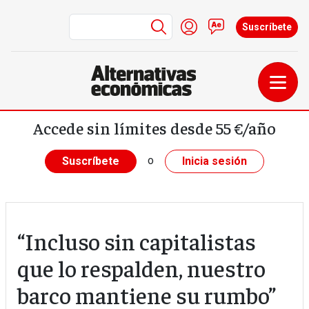
Menú de cuenta de us
Iniciar sesión
Contacto
Suscríbete
Pasar al contenido principal
Accede sin límites desde 55 €/año
o
Suscríbete
Inicia sesión
“Incluso sin capitalistas
que lo respalden, nuestro
barco mantiene su rumbo”