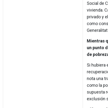
Social de C
vivienda. C
privado y e
como consul
Generalitat
Mientras 
un punto d
de pobreza
Si hubiera
recuperaci
nota una t
como la pob
supuesta r
exclusión s