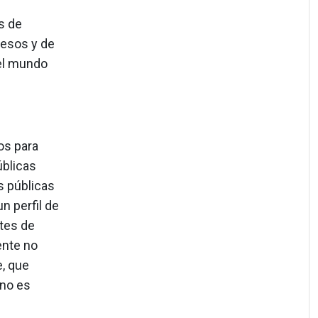
s de
resos y de
el mundo
os para
úblicas
s públicas
n perfil de
tes de
ente no
e, que
 no es