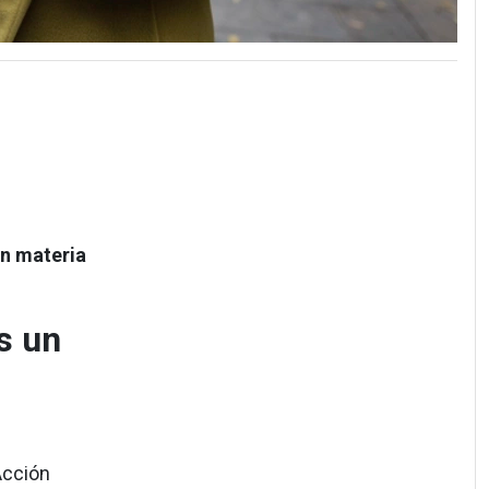
en materia
s un
Acción