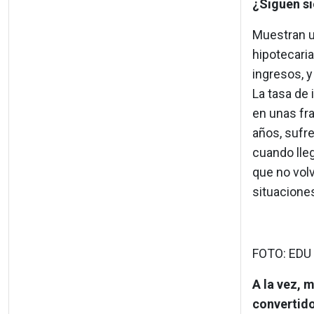
¿Siguen si
Muestran u
hipotecaria
ingresos, y
La tasa de
en unas fr
años, sufre
cuando lle
que no volv
situacione
FOTO: EDU
A la vez, 
convertido