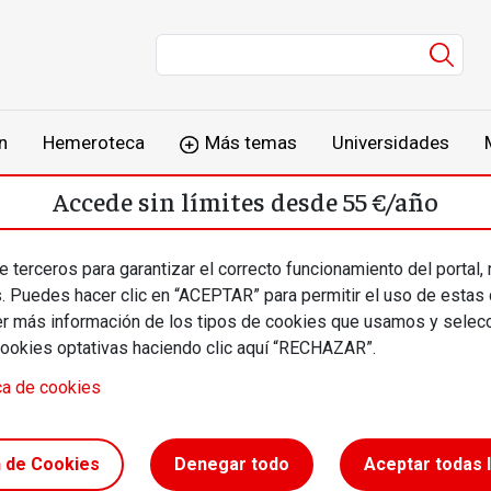
Men
n
Hemeroteca
Más temas
Universidades
Accede sin límites desde 55 €/año
o
Suscríbete
Inicia sesión
 terceros para garantizar el correcto funcionamiento del portal,
s. Puedes hacer clic en “ACEPTAR” para permitir el uso de estas
más información de los tipos de cookies que usamos y selecc
cookies optativas haciendo clic aquí “RECHAZAR”.
ca de cookies
del ‘banco
n de Cookies
Denegar todo
Aceptar todas 