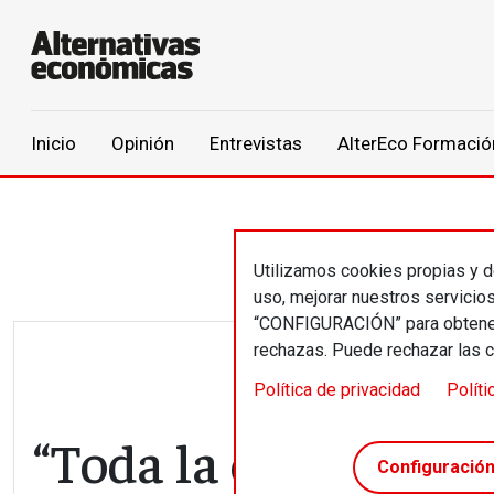
Main navigation
Inicio
Opinión
Entrevistas
AlterEco Formació
Pasar al contenido principal
Utilizamos cookies propias y de
uso, mejorar nuestros servicio
“CONFIGURACIÓN” para obtener 
rechazas. Puede rechazar las 
Política de privacidad
Políti
“Toda la operación 
Configuració