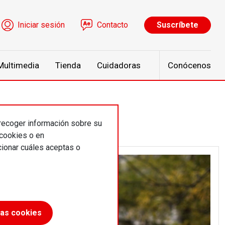
ú de cuenta de usuario
Iniciar sesión
Contacto
Suscríbete
Multimedia
Tienda
Cuidadoras
Conócenos
 recoger información sobre su
 cookies o en
ionar cuáles aceptas o
las cookies