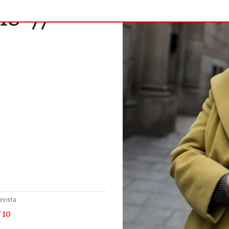
o” //
evista
 10