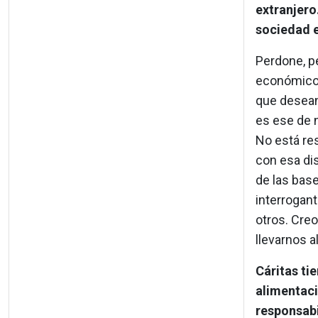
extranjero.
sociedad 
Perdone, p
económicos
que desean 
es ese de 
No está re
con esa di
de las base
interrogan
otros. Creo
llevarnos a
Cáritas tie
alimentaci
responsab