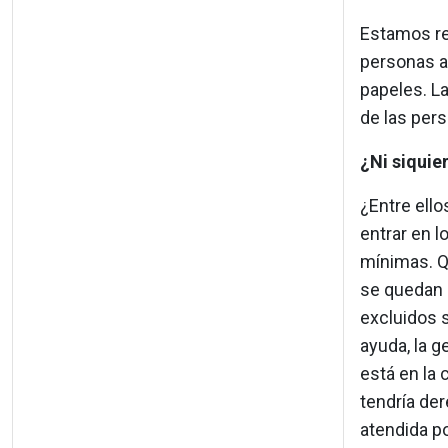
Estamos rep
personas a
papeles. L
de las pers
¿Ni siquie
¿Entre ello
entrar en l
mínimas. Q
se quedan e
excluidos 
ayuda, la g
está en la 
tendría der
atendida po