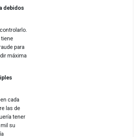
za debidos
controlarlo.
 tiene
fraude para
pedir máxima
iples
 en cada
re las de
uería tener
 mil su
ía