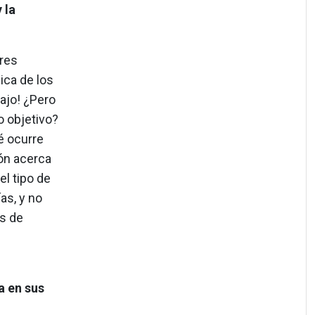
 la
res
ica de los
ajo! ¿Pero
 objetivo?
é ocurre
ón acerca
el tipo de
as, y no
os de
a en sus