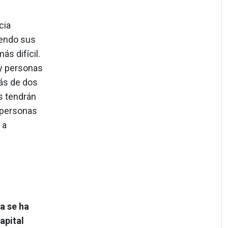
cia
iendo sus
ás difícil.
ay personas
ás de dos
as tendrán
 personas
 a
a se ha
apital