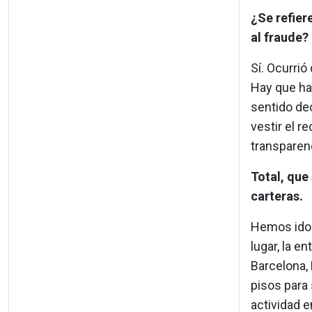
¿Se refier
al fraude?
Sí. Ocurrió
Hay que ha
sentido dec
vestir el r
transparenc
Total, que
carteras.
Hemos ido a
lugar, la e
Barcelona, 
pisos para 
actividad e