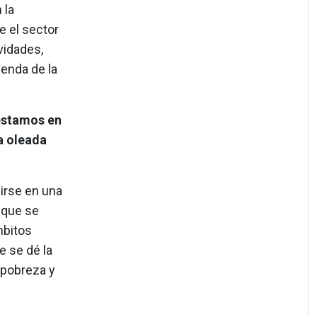
 la
e el sector
ividades,
ienda de la
estamos en
da oleada
irse en una
 que se
mbitos
e se dé la
 pobreza y