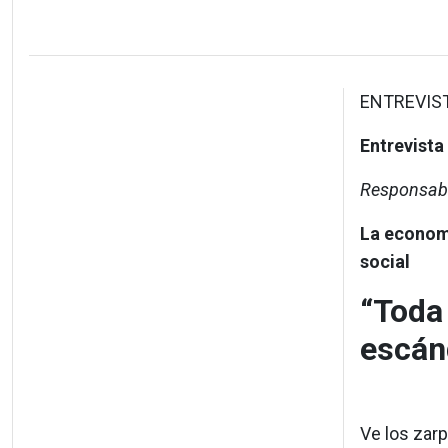
ENTREVIS
Entrevista
Responsabl
La economi
social
“Toda 
escán
Ve los zar