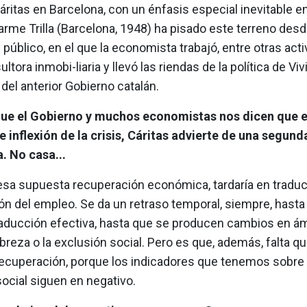
áritas en Barcelona, con un énfasis especial inevitable en
arme Trilla (Barcelona, 1948) ha pisado este terreno desd
l público, en el que la economista trabajó, entre otras act
tora inmobi-liaria y llevó las riendas de la política de Viv
 del anterior Gobierno catalán.
que el Gobierno y muchos economistas nos dicen que 
e inflexión de la crisis, Cáritas advierte de una segun
. No casa...
 esa supuesta recuperación económica, tardaría en traduc
ón del empleo. Se da un retraso temporal, siempre, hasta
raducción efectiva, hasta que se producen cambios en á
reza o la exclusión social. Pero es que, además, falta qu
ecuperación, porque los indicadores que tenemos sobre
ocial siguen en negativo.