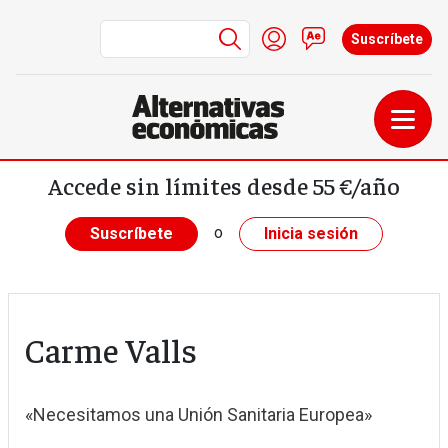
Menú de cuenta de us
Iniciar sesión
Contacto
Suscríbete
Pasar al contenido principal
Accede sin límites desde 55 €/año
o
Suscríbete
Inicia sesión
Carme Valls
«Necesitamos una Unión Sanitaria Europea»