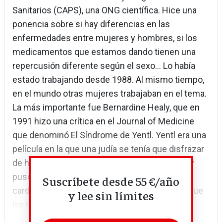
Sanitarios (CAPS), una ONG científica. Hice una
ponencia sobre si hay diferencias en las
enfermedades entre mujeres y hombres, si los
medicamentos que estamos dando tienen una
repercusión diferente según el sexo... Lo había
estado trabajando desde 1988. Al mismo tiempo,
en el mundo otras mujeres trabajaban en el tema.
La más importante fue Bernardine Healy, que en
1991 hizo una crítica en el Journal of Medicine
que denominó El Síndrome de Yentl. Yentl era una
película en la que una judía se tenía que disfrazar
de hombre para poder ir a la universidad. Healy
puso ese nombre a las mujeres que iban al
Suscríbete desde 55 €/año
cardiólogo, porque se acababa de demostrar que
y lee sin límites
las mujeres, a igualdad de...