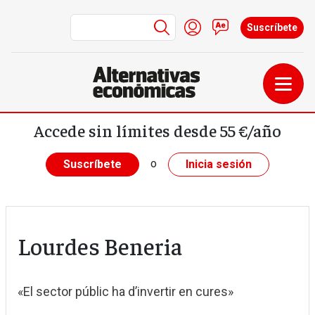
Menú de cuenta de us
Iniciar sesión
Contacto
Suscríbete
Pasar al contenido principal
Accede sin límites desde 55 €/año
o
Suscríbete
Inicia sesión
Lourdes Beneria
«El sector públic ha d’invertir en cures»