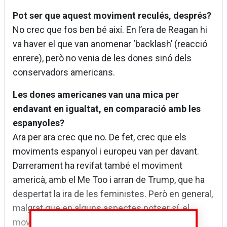
Pot ser que aquest moviment reculés, després?
No crec que fos ben bé així. En l’era de Reagan hi
va haver el que van anomenar ‘backlash’ (reacció
enrere), però no venia de les dones sinó dels
conservadors americans.
Les dones americanes van una mica per
endavant en igualtat, en comparació amb les
espanyoles?
Ara per ara crec que no. De fet, crec que els
moviments espanyol i europeu van per davant.
Darrerament ha revifat també el moviment
americà, amb el Me Too i arran de Trump, que ha
despertat la ira de les feministes. Però en general,
malgrat que en alguns aspectes potser sí, el
moviment espanyol és molt més radical.